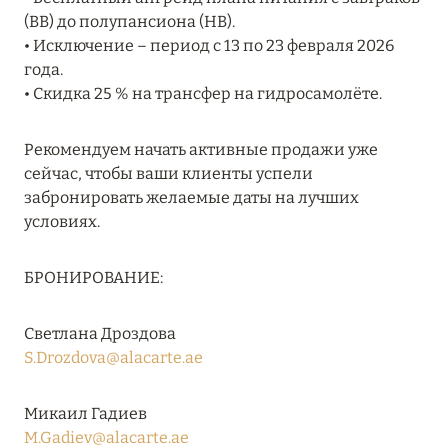
(BB) до полупансиона (HB).
RIXOS PREMIUM SAADIYAT ISLAND ABU DHABI:
• Исключение – период с 13 по 23 февраля 2026
КОНЦЕПЦИЯ «ВСЁ ВКЛЮЧЕНО – ВСЁ
года.
ЭКСКЛЮЗИВНО»
• Скидка 25 % на трансфер на гидросамолёте.
Подробнее
Рекомендуем начать активные продажи уже
сейчас, чтобы ваши клиенты успели
27 сентября 2024
забронировать желаемые даты на лучших
HÔTEL BARRIÈRE LES NEIGES
условиях.
Подробнее
БРОНИРОВАНИЕ:
27 сентября 2024
Светлана Дроздова
HÔTEL BARRIÈRE LES NEIGES
S.Drozdova@alacarte.ae
Подробнее
Микаил Гадиев
M.Gadiev@alacarte.ae