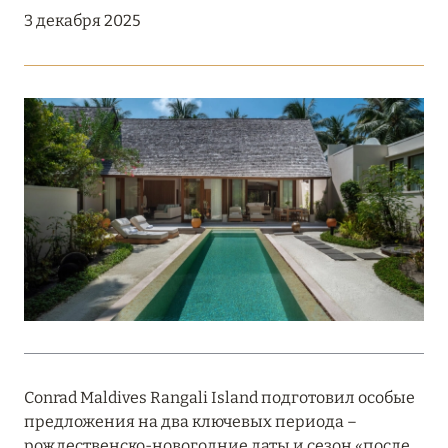
Подробнее
3 декабря 2025
18 мая 2026
THE ST. REGIS MALDIVES VOMMULI:
МАНИФЕСТ ЭСТЕТИКИ В САМОМ СЕРДЦЕ
ОКЕАНА
Подробнее
27 апреля 2026
ПОЛНАЯ ПЕРЕЗАГРУЗКА: JUMEIRAH BALI,
ПРЯМОЙ ПЕРЕЛЁТ
Подробнее
Conrad Maldives Rangali Island подготовил особые
предложения на два ключевых периода –
20 марта 2026
рождественско-новогодние даты и сезон «после