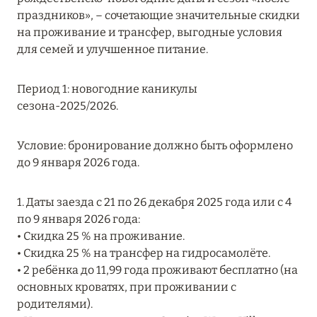
MARCH GRAND ESCAPE: ПРЕДЛОЖЕНИЕ ОТ Á
праздников», – сочетающие значительные скидки
LA CARTE PREMIUM ПО ОТЕЛЮ WALDORF
на проживание и трансфер, выгодные условия
ASTORIA MALDIVES ITHAAFUSHI, МАЛЬДИВЫ
для семей и улучшенное питание.
Подробнее
Период 1: новогодние каникулы
сезона-2025/2026.
12 ноября 2025
Условие: бронирование должно быть оформлено
MANDARIN ORIENTAL JUMEIRA — SUITE
до 9 января 2026 года.
NOVEMBER
Подробнее
1. Даты заезда с 21 по 26 декабря 2025 года или с 4
по 9 января 2026 года:
• Скидка 25 % на проживание.
13 мая 2025
• Скидка 25 % на трансфер на гидросамолёте.
ЗАБРОНИРУЙТЕ FOUR SEASONS RESORT
• 2 ребёнка до 11,99 года проживают бесплатно (на
DUBAI AT JUMEIRAH BEACH ПО ЛУЧШИМ
основных кроватях, при проживании с
ЦЕНАМ
родителями).