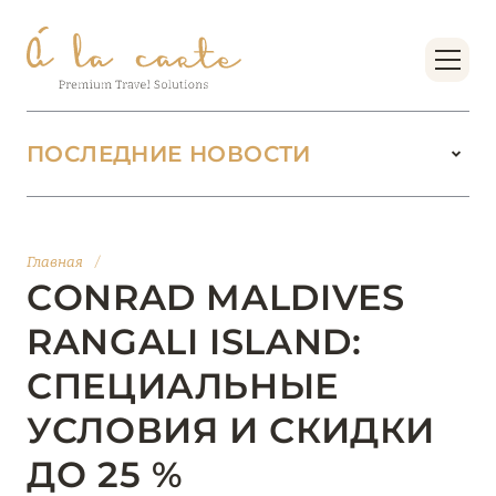
ПОСЛЕДНИЕ НОВОСТИ
18 июня 2026
БУТИК-КУРОРТЫ МАЛЬДИВСКИХ ОСТРОВОВ
Главная
/
ОТ VERSA COLLECTION
CONRAD MALDIVES
Подробнее
RANGALI ISLAND:
СПЕЦИАЛЬНЫЕ
01 июня 2026
УСЛОВИЯ И СКИДКИ
JUMEIRAH OLHAHALI ISLAND MALDIVES: ВАШ
ОАЗИС ТЕПЛА И ИЗЫСКАННОСТИ
ДО 25 %