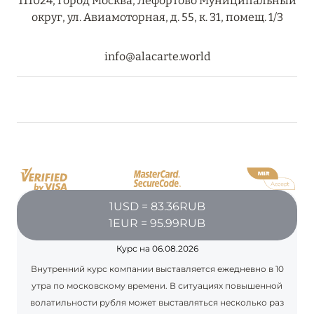
111024, Город Москва, Лефортово Муниципальный
округ, ул. Авиамоторная, д. 55, к. 31, помещ. 1/3
08 августа 2024
info@alacarte.world
THE NAUTILUS MALDIVES: МАНТЫ, КИТОВЫЕ
АКУЛЫ И ПРЕДЛОЖЕНИЯ ОТ ОТЕЛЯ
Подробнее
30 июля 2024
ONE&ONLY PORTONOVI: В АВГУСТЕ ПО
СПЕЦИАЛЬНЫМ ЦЕНАМ
1USD = 83.36RUB
1EUR = 95.99RUB
Подробнее
Курс на 06.08.2026
Внутренний курс компании выставляется ежедневно в 10
19 июля 2024
утра по московскому времени. В ситуациях повышенной
BIJAL: АКТУАЛЬНЫЕ СПЕЦИАЛЬНЫЕ
волатильности рубля может выставляться несколько раз