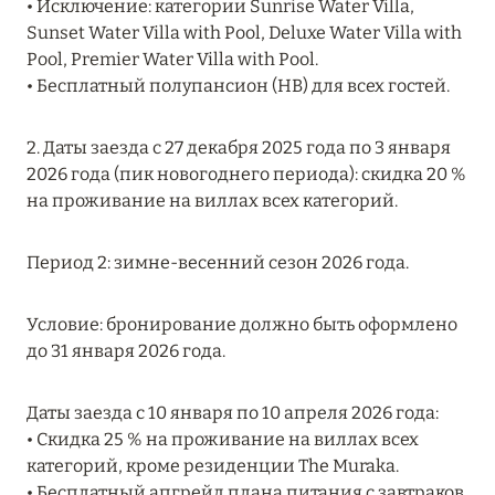
• Исключение: категории Sunrise Water Villa,
Подробнее
Sunset Water Villa with Pool, Deluxe Water Villa with
Pool, Premier Water Villa with Pool.
• Бесплатный полупансион (HB) для всех гостей.
04 апреля 2025
ATLANTIS THE PALM: НОВЫЙ ПАКЕТ
2. Даты заезда с 27 декабря 2025 года по 3 января
НАПИТКОВ ДЛЯ HB И FB
2026 года (пик новогоднего периода): скидка 20 %
Подробнее
на проживание на виллах всех категорий.
Период 2: зимне-весенний сезон 2026 года.
13 февраля 2025
MANDARIN ORIENTAL JUMEIRA, DUBAI:
Условие: бронирование должно быть оформлено
СКИДКИ ДО 30 % ОТ СУММЫ КОНТРАКТА НА
до 31 января 2026 года.
РАЗМЕЩЕНИЕ ВЕСНОЙ
Подробнее
Даты заезда с 10 января по 10 апреля 2026 года:
• Скидка 25 % на проживание на виллах всех
категорий, кроме резиденции The Muraka.
11 декабря 2024
• Бесплатный апгрейд плана питания с завтраков