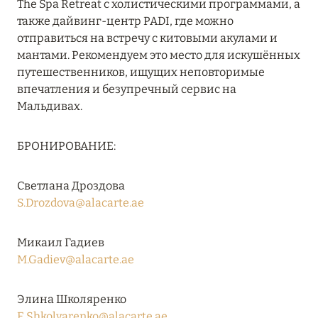
The Spa Retreat с холистическими программами, а
27 сентября 2024
также дайвинг-центр PADI, где можно
HÔTEL BARRIÈRE LES NEIGES
отправиться на встречу с китовыми акулами и
мантами. Рекомендуем это место для искушённых
Подробнее
путешественников, ищущих неповторимые
впечатления и безупречный сервис на
Мальдивах.
27 сентября 2024
RIXOS PREMIUM SAADIYAT ISLAND ABU DHABI:
БРОНИРОВАНИЕ:
КОНЦЕПЦИЯ «ВСЁ ВКЛЮЧЕНО – ВСЁ
ЭКСКЛЮЗИВНО»
Светлана Дроздова
Подробнее
S.Drozdova@alacarte.ae
Микаил Гадиев
20 августа 2024
M.Gadiev@alacarte.ae
ВЫГОДНАЯ АРИФМЕТИКА ОТ ULTIMA GSTAAD
И ULTIMA COURCHEVEL
Элина Школяренко
Подробнее
E.Shkolyarenko@alacarte.ae