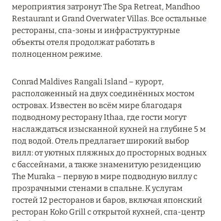
мероприятия затронут The Spa Retreat, Mandhoo
RIXOS PREMIUM SAADIYAT ISLAND ABU DHABI:
Restaurant и Grand Overwater Villas. Все остальные
КОНЦЕПЦИЯ «ВСЁ ВКЛЮЧЕНО – ВСЁ
рестораны, спа-зоны и инфраструктурные
ЭКСКЛЮЗИВНО»
объекты отеля продолжат работать в
Подробнее
полноценном режиме.
Conrad Maldives Rangali Island – курорт,
27 сентября 2024
расположенный на двух соединённых мостом
островах. Известен во всём мире благодаря
HÔTEL BARRIÈRE LES NEIGES
подводному ресторану Ithaa, где гости могут
Подробнее
наслаждаться изысканной кухней на глубине 5 м
под водой. Отель предлагает широкий выбор
вилл: от уютных пляжных до просторных водных
27 сентября 2024
с бассейнами, а также знаменитую резиденцию
HÔTEL BARRIÈRE LES NEIGES
The Muraka – первую в мире подводную виллу с
прозрачными стенами в спальне. К услугам
Подробнее
гостей 12 ресторанов и баров, включая японский
ресторан Koko Grill с открытой кухней, спа-центр