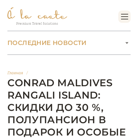
ПОСЛЕДНИЕ НОВОСТИ
18 июня 2026
БУТИК-КУРОРТЫ МАЛЬДИВСКИХ ОСТРОВОВ
Главная
/
ОТ VERSA COLLECTION
CONRAD MALDIVES
Подробнее
RANGALI ISLAND:
СКИДКИ ДО 30 %,
01 июня 2026
ПОЛУПАНСИОН В
JUMEIRAH OLHAHALI ISLAND MALDIVES: ВАШ
ОАЗИС ТЕПЛА И ИЗЫСКАННОСТИ
ПОДАРОК И ОСОБЫЕ