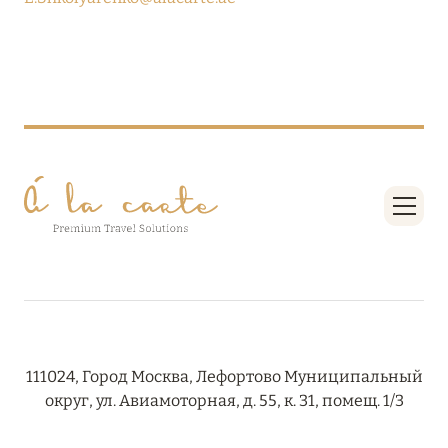
08 августа 2024
THE NAUTILUS MALDIVES: МАНТЫ, КИТОВЫЕ
АКУЛЫ И ПРЕДЛОЖЕНИЯ ОТ ОТЕЛЯ
Подробнее
30 июля 2024
ONE&ONLY PORTONOVI: В АВГУСТЕ ПО
СПЕЦИАЛЬНЫМ ЦЕНАМ
Подробнее
111024, Город Москва, Лефортово Муниципальный
19 июля 2024
округ, ул. Авиамоторная, д. 55, к. 31, помещ. 1/3
BIJAL: АКТУАЛЬНЫЕ СПЕЦИАЛЬНЫЕ