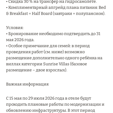
• Скидка 30 % на трансфер на гидросамолёте.
Подробнее
• Комплиментарный апгрейд плана питания: Bed
& Breakfast = Half Board (завтраки = полупансион).
04 апреля 2025
Условия:
ATLANTIS THE PALM: НОВЫЙ ПАКЕТ
• Бронирование необходимо подтвердить до 31
НАПИТКОВ ДЛЯ HB И FB
мая 2026 года.
Подробнее
• Особое примечание для семей: в период
проведения работ (см. ниже) возможно
размещение дополнительно одного ребёнка на
13 февраля 2025
виллах категории Sunrise Villas (базовое
размещение – двое взрослых).
MANDARIN ORIENTAL JUMEIRA, DUBAI:
СКИДКИ ДО 30 % ОТ СУММЫ КОНТРАКТА НА
РАЗМЕЩЕНИЕ ВЕСНОЙ
Важная информация
Подробнее
С 15 мая по 29 июля 2026 года в отеле будут
проходить плановые работы по модернизации и
обновлению инфраструктуры. В этот период
11 декабря 2024