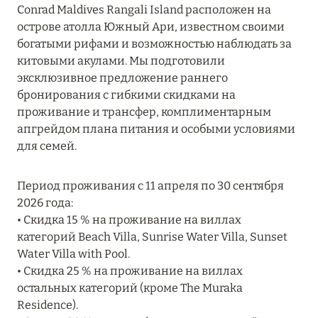
Conrad Maldives Rangali Island расположен на
MARCH GRAND ESCAPE: ПРЕДЛОЖЕНИЕ ОТ Á
острове атолла Южный Ари, известном своими
LA CARTE PREMIUM ПО ОТЕЛЮ WALDORF
богатыми рифами и возможностью наблюдать за
ASTORIA MALDIVES ITHAAFUSHI, МАЛЬДИВЫ
китовыми акулами. Мы подготовили
Подробнее
эксклюзивное предложение раннего
бронирования с гибкими скидками на
проживание и трансфер, комплиментарным
12 ноября 2025
апгрейдом плана питания и особыми условиями
для семей.
MANDARIN ORIENTAL JUMEIRA — SUITE
NOVEMBER
Период проживания с 11 апреля по 30 сентября
Подробнее
2026 года:
• Скидка 15 % на проживание на виллах
категорий Beach Villa, Sunrise Water Villa, Sunset
13 мая 2025
Water Villa with Pool.
ЗАБРОНИРУЙТЕ FOUR SEASONS RESORT
• Скидка 25 % на проживание на виллах
DUBAI AT JUMEIRAH BEACH ПО ЛУЧШИМ
остальных категорий (кроме The Muraka
ЦЕНАМ
Residence).