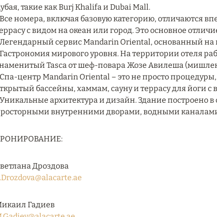
убая, такие как Burj Khalifa и Dubai Mall.
 Все номера, включая базовую категорию, отличаются 
еррасу с видом на океан или город. Это основное отличи
 Легендарный сервис Mandarin Oriental, основанный на
 Гастрономия мирового уровня. На территории отеля рабо
наменитый Tasca от шеф-повара Жозе Авилеша (мишлен
 Спа-центр Mandarin Oriental – это не просто процедур
ткрытый бассейны, хаммам, сауну и террасу для йоги с 
 Уникальные архитектура и дизайн. Здание построено в
росторными внутренними дворами, водными каналами 
БРОНИРОВАНИЕ:
ветлана Дроздова
.Drozdova@alacarte.ae
икаил Гадиев
.Gadiev@alacarte.ae