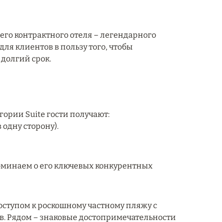
го контрактного отеля – легендарного
 для клиентов в пользу того, чтобы
 долгий срок.
ории Suite гости получают:
 одну сторону).
поминаем о его ключевых конкурентных
доступом к роскошному частному пляжу с
. Рядом – знаковые достопримечательности