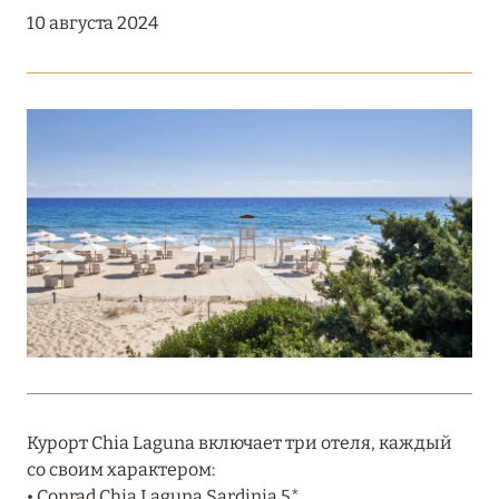
Подробнее
10 августа 2024
18 мая 2026
THE ST. REGIS MALDIVES VOMMULI:
МАНИФЕСТ ЭСТЕТИКИ В САМОМ СЕРДЦЕ
ОКЕАНА
Подробнее
27 апреля 2026
ПОЛНАЯ ПЕРЕЗАГРУЗКА: JUMEIRAH BALI,
ПРЯМОЙ ПЕРЕЛЁТ
Подробнее
Курорт Chia Laguna включает три отеля, каждый
со своим характером:
20 марта 2026
• Conrad Chia Laguna Sardinia 5*