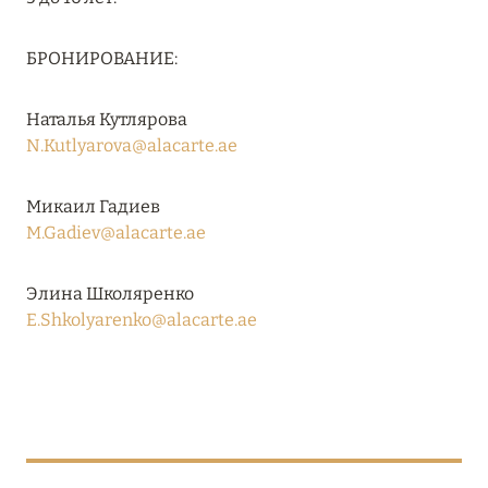
RIXOS PREMIUM SAADIYAT ISLAND ABU DHABI:
КОНЦЕПЦИЯ «ВСЁ ВКЛЮЧЕНО – ВСЁ
БРОНИРОВАНИЕ:
ЭКСКЛЮЗИВНО»
Подробнее
Наталья Кутлярова
N.Kutlyarova@alacarte.ae
27 сентября 2024
Микаил Гадиев
M.Gadiev@alacarte.ae
HÔTEL BARRIÈRE LES NEIGES
Подробнее
Элина Школяренко
E.Shkolyarenko@alacarte.ae
27 сентября 2024
HÔTEL BARRIÈRE LES NEIGES
Подробнее