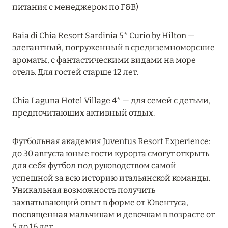
Подробнее
питания с менеджером по F&B)
Baia di Chia Resort Sardinia 5* Curio by Hilton —
04 апреля 2025
элегантный, погруженный в средиземноморские
ATLANTIS THE PALM: НОВЫЙ ПАКЕТ
ароматы, с фантастическими видами на море
НАПИТКОВ ДЛЯ HB И FB
отель. Для гостей старше 12 лет.
Подробнее
Chia Laguna Hotel Village 4* — для семей с детьми,
предпочитающих активный отдых.
13 февраля 2025
Футбольная академия Juventus Resort Experience:
MANDARIN ORIENTAL JUMEIRA, DUBAI:
до 30 августа юные гости курорта смогут открыть
СКИДКИ ДО 30 % ОТ СУММЫ КОНТРАКТА НА
для себя футбол под руководством самой
РАЗМЕЩЕНИЕ ВЕСНОЙ
успешной за всю историю итальянской команды.
Подробнее
Уникальная возможность получить
захватывающий опыт в форме от Ювентуса,
посвященная мальчикам и девочкам в возрасте от
11 декабря 2024
5 до 16 лет.