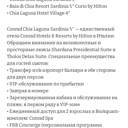
MARCH GRAND ESCAPE: ПРЕДЛОЖЕНИЕ ОТ Á
• Baia di Chia Resort Sardinia 5* Curio by Hilton
LA CARTE PREMIUM ПО ОТЕЛЮ WALDORF
• Chia Laguna Hotel Village 4*
ASTORIA MALDIVES ITHAAFUSHI, МАЛЬДИВЫ
Conrad Chia Laguna Sardinia 5* — единственный
Подробнее
отель Conrad Hotels & Resorts by Hilton в Италии.
Обращаем внимание на великолепные и
просторные люксы Shardana Presidential Suite и
12 ноября 2025
Tholos Delax Suite. Специальные преимущества
MANDARIN ORIENTAL JUMEIRA — SUITE
для гостей сьютов:
NOVEMBER
• Трансфер из/в аэропорт Кальяри в обе стороны
Подробнее
для двух персон
• VIP-обслуживание по прибытии
• Завтрак в номере
13 мая 2025
• Зарезервированная кабана и обслуживание на
пляже, в первом ряду в VIP-зоне
ЗАБРОНИРУЙТЕ FOUR SEASONS RESORT
• Ежедневный доступ для 2 взрослых в BioAquam-
DUBAI AT JUMEIRAH BEACH ПО ЛУЧШИМ
комплекс Conrad Spa
ЦЕНАМ
• F&B Concierge (персональная программа