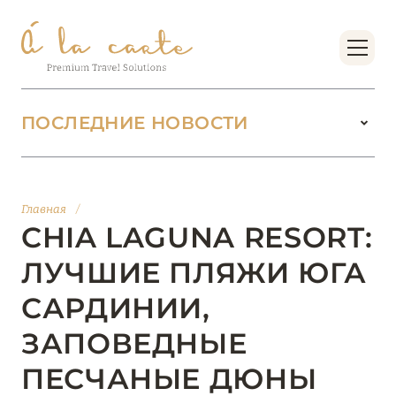
ПОСЛЕДНИЕ НОВОСТИ
18 июня 2026
БУТИК-КУРОРТЫ МАЛЬДИВСКИХ ОСТРОВОВ
Главная
/
ОТ VERSA COLLECTION
CHIA LAGUNA RESORT:
Подробнее
ЛУЧШИЕ ПЛЯЖИ ЮГА
САРДИНИИ,
01 июня 2026
ЗАПОВЕДНЫЕ
JUMEIRAH OLHAHALI ISLAND MALDIVES: ВАШ
ОАЗИС ТЕПЛА И ИЗЫСКАННОСТИ
ПЕСЧАНЫЕ ДЮНЫ