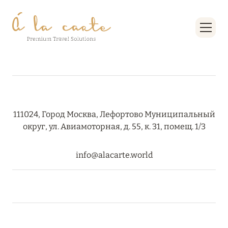
27 сентября 2024
HÔTEL BARRIÈRE LES NEIGES
Подробнее
27 сентября 2024
RIXOS PREMIUM SAADIYAT ISLAND ABU DHABI:
КОНЦЕПЦИЯ «ВСЁ ВКЛЮЧЕНО – ВСЁ
111024, Город Москва, Лефортово Муниципальный
ЭКСКЛЮЗИВНО»
округ, ул. Авиамоторная, д. 55, к. 31, помещ. 1/3
Подробнее
info@alacarte.world
20 августа 2024
ВЫГОДНАЯ АРИФМЕТИКА ОТ ULTIMA GSTAAD
И ULTIMA COURCHEVEL
Подробнее