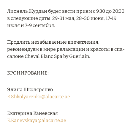
MARCH GRAND ESCAPE: ПРЕДЛОЖЕНИЕ ОТ Á
Лионель Журдан будет вести прием с 9:30 до 20:00
LA CARTE PREMIUM ПО ОТЕЛЮ WALDORF
в следующие даты: 29-31 мая, 28-30 июня, 17-19
ASTORIA MALDIVES ITHAAFUSHI, МАЛЬДИВЫ
июля и 7-9 сентября.
Подробнее
Продлить незабываемые впечатления,
рекомендуем в мире релаксации и красоты в спа-
12 ноября 2025
салоне Cheval Blanc Spa by Guerlain.
MANDARIN ORIENTAL JUMEIRA — SUITE
NOVEMBER
БРОНИРОВАНИЕ:
Подробнее
Элина Школяренко
E.Shkolyarenko@alacarte.ae
13 мая 2025
ЗАБРОНИРУЙТЕ FOUR SEASONS RESORT
Екатерина Каневская
DUBAI AT JUMEIRAH BEACH ПО ЛУЧШИМ
E.Kanevskaya@alacarte.ae
ЦЕНАМ