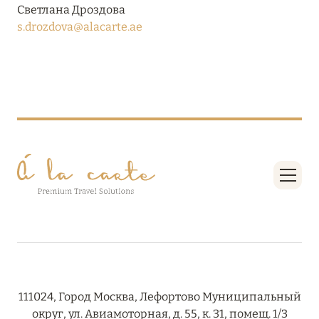
Подробнее
Светлана Дроздова
s.drozdova@alacarte.ae
04 апреля 2025
ATLANTIS THE PALM: НОВЫЙ ПАКЕТ
НАПИТКОВ ДЛЯ HB И FB
Подробнее
13 февраля 2025
MANDARIN ORIENTAL JUMEIRA, DUBAI:
СКИДКИ ДО 30 % ОТ СУММЫ КОНТРАКТА НА
РАЗМЕЩЕНИЕ ВЕСНОЙ
Подробнее
111024, Город Москва, Лефортово Муниципальный
11 декабря 2024
округ, ул. Авиамоторная, д. 55, к. 31, помещ. 1/3