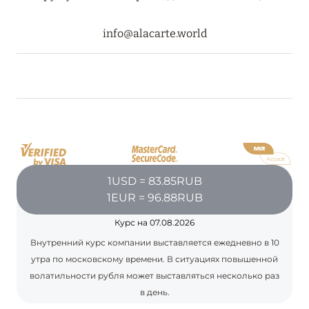
RIXOS PREMIUM SAADIYAT ISLAND ABU DHABI:
info@alacarte.world
КОНЦЕПЦИЯ «ВСЁ ВКЛЮЧЕНО – ВСЁ
ЭКСКЛЮЗИВНО»
Подробнее
27 сентября 2024
HÔTEL BARRIÈRE LES NEIGES
Подробнее
1USD = 83.85RUB
1EUR = 96.88RUB
27 сентября 2024
Курс на 07.08.2026
Внутренний курс компании выставляется ежедневно в 10
HÔTEL BARRIÈRE LES NEIGES
утра по московскому времени. В ситуациях повышенной
Подробнее
волатильности рубля может выставляться несколько раз
в день.