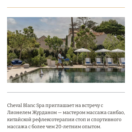
Подробнее
18 мая 2026
THE ST. REGIS MALDIVES VOMMULI:
МАНИФЕСТ ЭСТЕТИКИ В САМОМ СЕРДЦЕ
ОКЕАНА
Подробнее
27 апреля 2026
ПОЛНАЯ ПЕРЕЗАГРУЗКА: JUMEIRAH BALI,
ПРЯМОЙ ПЕРЕЛЁТ
Cheval Blanc Spa приглашает на встречу с
Подробнее
Лионелем Журданом — мастером массажа санбао,
китайской рефлексотерапии стоп и спортивного
массажа с более чем 20-летним опытом.
20 марта 2026