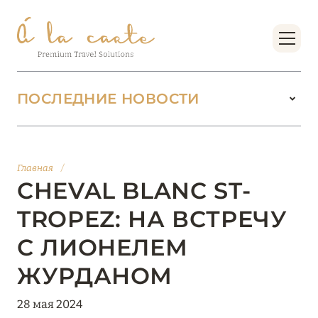
ПОСЛЕДНИЕ НОВОСТИ
18 июня 2026
БУТИК-КУРОРТЫ МАЛЬДИВСКИХ ОСТРОВОВ
Главная
/
ОТ VERSA COLLECTION
CHEVAL BLANC ST-
Подробнее
TROPEZ: НА ВСТРЕЧУ
С ЛИОНЕЛЕМ
01 июня 2026
ЖУРДАНОМ
JUMEIRAH OLHAHALI ISLAND MALDIVES: ВАШ
ОАЗИС ТЕПЛА И ИЗЫСКАННОСТИ
28 мая 2024