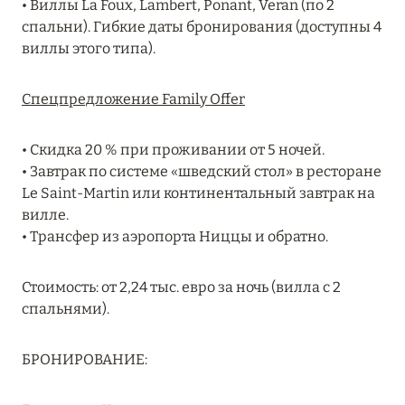
• Виллы La Foux, Lambert, Ponant, Veran (по 2
RIXOS PREMIUM SAADIYAT ISLAND ABU DHABI:
спальни). Гибкие даты бронирования (доступны 4
КОНЦЕПЦИЯ «ВСЁ ВКЛЮЧЕНО – ВСЁ
виллы этого типа).
ЭКСКЛЮЗИВНО»
Подробнее
Спецпредложение Family Offer
• Скидка 20 % при проживании от 5 ночей.
27 сентября 2024
• Завтрак по системе «шведский стол» в ресторане
Le Saint-Martin или континентальный завтрак на
HÔTEL BARRIÈRE LES NEIGES
вилле.
Подробнее
• Трансфер из аэропорта Ниццы и обратно.
Стоимость: от 2,24 тыс. евро за ночь (вилла с 2
27 сентября 2024
спальнями).
HÔTEL BARRIÈRE LES NEIGES
Подробнее
БРОНИРОВАНИЕ: