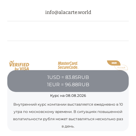
info@alacarte.world
08 августа 2024
THE NAUTILUS MALDIVES: МАНТЫ, КИТОВЫЕ
АКУЛЫ И ПРЕДЛОЖЕНИЯ ОТ ОТЕЛЯ
Подробнее
30 июля 2024
1USD = 83.85RUB
ONE&ONLY PORTONOVI: В АВГУСТЕ ПО
1EUR = 96.88RUB
СПЕЦИАЛЬНЫМ ЦЕНАМ
Курс на 08.08.2026
Подробнее
Внутренний курс компании выставляется ежедневно в 10
утра по московскому времени. В ситуациях повышенной
волатильности рубля может выставляться несколько раз
19 июля 2024
в день.
BIJAL: АКТУАЛЬНЫЕ СПЕЦИАЛЬНЫЕ