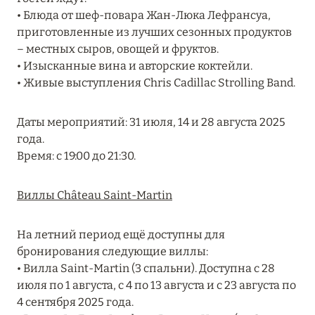
Подробнее
• Блюда от шеф-повара Жан-Люка Лефрансуа,
приготовленные из лучших сезонных продуктов
– местных сыров, овощей и фруктов.
04 апреля 2025
• Изысканные вина и авторские коктейли.
ATLANTIS THE PALM: НОВЫЙ ПАКЕТ
• Живые выступления Chris Cadillac Strolling Band.
НАПИТКОВ ДЛЯ HB И FB
Даты мероприятий: 31 июля, 14 и 28 августа 2025
Подробнее
года.
Время: с 19:00 до 21:30.
13 февраля 2025
Виллы Château Saint-Martin
MANDARIN ORIENTAL JUMEIRA, DUBAI:
СКИДКИ ДО 30 % ОТ СУММЫ КОНТРАКТА НА
РАЗМЕЩЕНИЕ ВЕСНОЙ
На летний период ещё доступны для
бронирования следующие виллы:
Подробнее
• Вилла Saint-Martin (3 спальни). Доступна с 28
июля по 1 августа, с 4 по 13 августа и с 23 августа по
4 сентября 2025 года.
11 декабря 2024