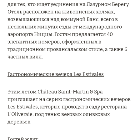
для тех, кто ищет уединения на Лазурном Берегу.
MARCH GRAND ESCAPE: ПРЕДЛОЖЕНИЕ ОТ Á
Отель расположен на живописных холмах,
LA CARTE PREMIUM ПО ОТЕЛЮ WALDORF
возвышающихся над коммуной Ванс, всего в
ASTORIA MALDIVES ITHAAFUSHI, МАЛЬДИВЫ
нескольких минутах езды от международного
Подробнее
аэропорта Ниццы. Гостям предлагается 40
элегантных номеров, оформленных в
традиционном провансальском стиле, а также 6
12 ноября 2025
частных вилл.
MANDARIN ORIENTAL JUMEIRA — SUITE
NOVEMBER
Гастрономические вечера Les Estivales
Подробнее
Этим летом Château Saint-Martin & Spa
приглашает на серию гастрономических вечеров
13 мая 2025
Les Estivales, которые проходят в саду ресторана
L’Oliveraie, под тенью вековых оливковых
ЗАБРОНИРУЙТЕ FOUR SEASONS RESORT
деревьев.
DUBAI AT JUMEIRAH BEACH ПО ЛУЧШИМ
ЦЕНАМ
Гостей ждут: