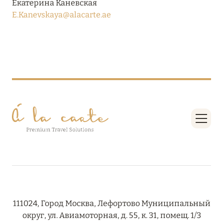
Екатерина Каневская
27 сентября 2024
E.Kanevskaya@alacarte.ae
HÔTEL BARRIÈRE LES NEIGES
Подробнее
27 сентября 2024
RIXOS PREMIUM SAADIYAT ISLAND ABU DHABI:
КОНЦЕПЦИЯ «ВСЁ ВКЛЮЧЕНО – ВСЁ
ЭКСКЛЮЗИВНО»
Подробнее
20 августа 2024
ВЫГОДНАЯ АРИФМЕТИКА ОТ ULTIMA GSTAAD
И ULTIMA COURCHEVEL
111024, Город Москва, Лефортово Муниципальный
округ, ул. Авиамоторная, д. 55, к. 31, помещ. 1/3
Подробнее