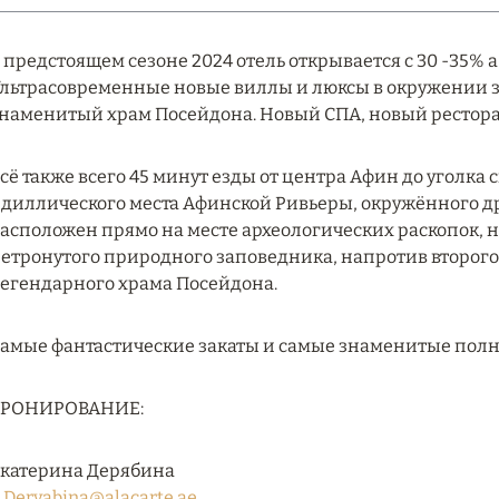
 предстоящем сезоне 2024 отель открывается с 30 -35%
льтрасовременные новые виллы и люксы в окружении з
наменитый храм Посейдона. Новый СПА, новый ресторан.
сё также всего 45 минут езды от центра Афин до уголка
диллического места Афинской Ривьеры, окружённого 
асположен прямо на месте археологических раскопок, 
етронутого природного заповедника, напротив второго
егендарного храма Посейдона.
амые фантастические закаты и самые знаменитые полно
БРОНИРОВАНИЕ:
катерина Дерябина
.Deryabina@alacarte.ae