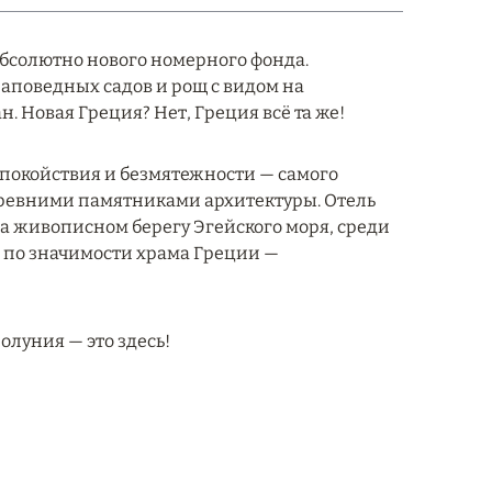
 абсолютно нового номерного фонда.
аповедных садов и рощ с видом на
 Новая Греция? Нет, Греция всё та же!
 спокойствия и безмятежности — самого
древними памятниками архитектуры. Отель
на живописном берегу Эгейского моря, среди
 по значимости храма Греции —
луния — это здесь!