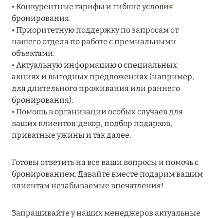
• Конкурентные тарифы и гибкие условия
27 сентября 2024
бронирования.
HÔTEL BARRIÈRE LES NEIGES
• Приоритетную поддержку по запросам от
нашего отдела по работе с премиальными
Подробнее
объектами.
• Актуальную информацию о специальных
акциях и выгодных предложениях (например,
27 сентября 2024
для длительного проживания или раннего
RIXOS PREMIUM SAADIYAT ISLAND ABU DHABI:
бронирования).
КОНЦЕПЦИЯ «ВСЁ ВКЛЮЧЕНО – ВСЁ
• Помощь в организации особых случаев для
ЭКСКЛЮЗИВНО»
ваших клиентов: декор, подбор подарков,
Подробнее
приватные ужины и так далее.
Готовы ответить на все ваши вопросы и помочь с
20 августа 2024
бронированием. Давайте вместе подарим вашим
клиентам незабываемые впечатления!
ВЫГОДНАЯ АРИФМЕТИКА ОТ ULTIMA GSTAAD
И ULTIMA COURCHEVEL
Запрашивайте у наших менеджеров актуальные
Подробнее