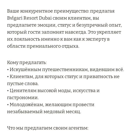
RIXOS PREMIUM SAADIYAT ISLAND ABU DHABI:
Ваше конкурентное преимущество: предлагая
КОНЦЕПЦИЯ «ВСЁ ВКЛЮЧЕНО – ВСЁ
Bvlgari Resort Dubai своим клиентам, вы
ЭКСКЛЮЗИВНО»
предлагаете эмоции, статус и безупречный опыт,
Подробнее
который гости запомнят навсегда. Это укрепляет
их лояльность именно к вам как к эксперту в
области премиального отдыха.
27 сентября 2024
Кому предлагать:
HÔTEL BARRIÈRE LES NEIGES
• Искушённым путешественникам, видевшим всё.
Подробнее
• Клиентам, для которых статус и приватность не
пустые слова.
• Ценителям высокой моды, искусства и
27 сентября 2024
гастрономии.
HÔTEL BARRIÈRE LES NEIGES
• Молодожёнам, желающим провести
незабываемый медовый месяц.
Подробнее
Что мы предлагаем своим агентам: