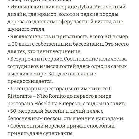
Подробнее
• Итальянский шик в сердце Дубая. Утончённый
дизайн, где мрамор, золото и редкие породы
дерева создают атмосферу частной виллы, а не
04 апреля 2025
шумного отеля.
ATLANTIS THE PALM: НОВЫЙ ПАКЕТ
• Эксклюзивность и приватность. Всего 101 номер
НАПИТКОВ ДЛЯ HB И FB
и 20 вилл с собственными бассейнами. Это место
для тех, кто ценит уединение.
Подробнее
• Безупречный сервис. Соотношение количества
сотрудников и числа гостей здесь одно из самых
высоких в мире. Каждое пожелание
13 февраля 2025
предвосхищается.
MANDARIN ORIENTAL JUMEIRA, DUBAI:
• Легендарные рестораны: от именитого Il
СКИДКИ ДО 30 % ОТ СУММЫ КОНТРАКТА НА
Ristorante – Niko Romito до первого в мире
РАЗМЕЩЕНИЕ ВЕСНОЙ
ресторана Hōseki на 8 персон, с видом на залив.
• 50-метровый бассейн и тихий пляж с
Подробнее
белоснежным песком, отмеченные наградами.
• Собственный морской причал, способный
принять даже суперъяхты.
11 декабря 2024