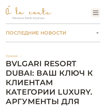
ПОСЛЕДНИЕ НОВОСТИ
18 июня 2026
БУТИК-КУРОРТЫ МАЛЬДИВСКИХ ОСТРОВОВ
Главная
/
ОТ VERSA COLLECTION
BVLGARI RESORT
Подробнее
DUBAI: ВАШ КЛЮЧ К
КЛИЕНТАМ
01 июня 2026
КАТЕГОРИИ LUXURY.
JUMEIRAH OLHAHALI ISLAND MALDIVES: ВАШ
ОАЗИС ТЕПЛА И ИЗЫСКАННОСТИ
АРГУМЕНТЫ ДЛЯ