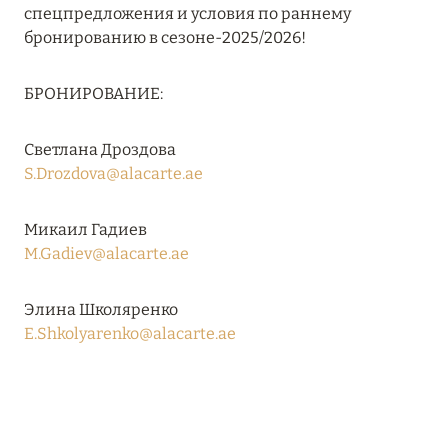
спецпредложения и условия по раннему
бронированию в сезоне-2025/2026!
08 августа 2024
БРОНИРОВАНИЕ:
THE NAUTILUS MALDIVES: МАНТЫ, КИТОВЫЕ
АКУЛЫ И ПРЕДЛОЖЕНИЯ ОТ ОТЕЛЯ
Светлана Дроздова
Подробнее
S.Drozdova@alacarte.ae
Микаил Гадиев
30 июля 2024
M.Gadiev@alacarte.ae
ONE&ONLY PORTONOVI: В АВГУСТЕ ПО
СПЕЦИАЛЬНЫМ ЦЕНАМ
Элина Школяренко
Подробнее
E.Shkolyarenko@alacarte.ae
19 июля 2024
BIJAL: АКТУАЛЬНЫЕ СПЕЦИАЛЬНЫЕ