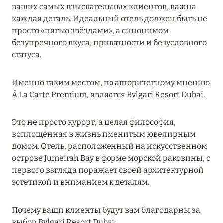
ваших самых взыскательных клиентов, важна
MARCH GRAND ESCAPE: ПРЕДЛОЖЕНИЕ ОТ Á
каждая деталь. Идеальный отель должен быть не
LA CARTE PREMIUM ПО ОТЕЛЮ WALDORF
просто «пятью звёздами», а синонимом
ASTORIA MALDIVES ITHAAFUSHI, МАЛЬДИВЫ
безупречного вкуса, приватности и безусловного
Подробнее
статуса.
Именно таким местом, по авторитетному мнению
12 ноября 2025
Á La Carte Premium, является Bvlgari Resort Dubai.
MANDARIN ORIENTAL JUMEIRA — SUITE
NOVEMBER
Это не просто курорт, а целая философия,
Подробнее
воплощённая в жизнь именитым ювелирным
домом. Отель, расположенный на искусственном
острове Jumeirah Bay в форме морской раковины, с
13 мая 2025
первого взгляда поражает своей архитектурной
эстетикой и вниманием к деталям.
ЗАБРОНИРУЙТЕ FOUR SEASONS RESORT
DUBAI AT JUMEIRAH BEACH ПО ЛУЧШИМ
Почему ваши клиенты будут вам благодарны за
ЦЕНАМ
выбор Bvlgari Resort Dubai: