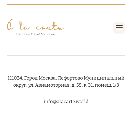
ПРЕДЛОЖЕНИЯ
Подробнее
05 июля 2024
THE ST. REGIS MALDIVES VOMMULI RESORT:
НОВОГОДНИЕ ДАТЫ СО СКИДКОЙ 25%
Подробнее
111024, Город Москва, Лефортово Муниципальный
26 июня 2024
округ, ул. Авиамоторная, д. 55, к. 31, помещ. 1/3
SIX SENSES HOTELS RESORTS SPAS: ОАЗИС
КОМФОРТА, ЗДОРОВЬЯ И ГАРМОНИЧНОГО
info@alacarte.world
ОТДЫХА
Подробнее