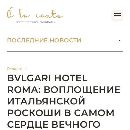
ПОСЛЕДНИЕ НОВОСТИ
18 июня 2026
БУТИК-КУРОРТЫ МАЛЬДИВСКИХ ОСТРОВОВ
Главная
/
ОТ VERSA COLLECTION
BVLGARI HOTEL
Подробнее
ROMA: ВОПЛОЩЕНИЕ
ИТАЛЬЯНСКОЙ
01 июня 2026
РОСКОШИ В САМОМ
JUMEIRAH OLHAHALI ISLAND MALDIVES: ВАШ
ОАЗИС ТЕПЛА И ИЗЫСКАННОСТИ
СЕРДЦЕ ВЕЧНОГО