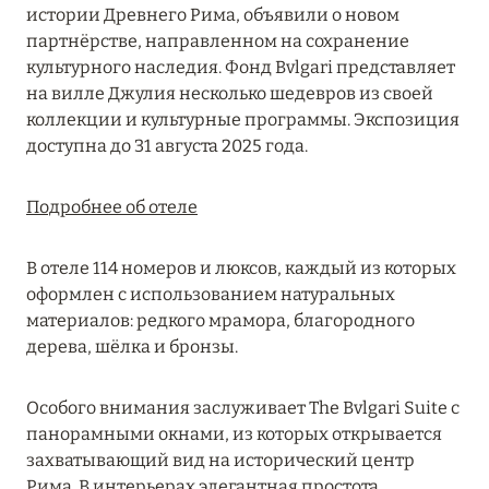
Подробнее
истории Древнего Рима, объявили о новом
партнёрстве, направленном на сохранение
культурного наследия. Фонд Bvlgari представляет
04 апреля 2025
на вилле Джулия несколько шедевров из своей
коллекции и культурные программы. Экспозиция
ATLANTIS THE PALM: НОВЫЙ ПАКЕТ
доступна до 31 августа 2025 года.
НАПИТКОВ ДЛЯ HB И FB
Подробнее
Подробнее об отеле
В отеле 114 номеров и люксов, каждый из которых
13 февраля 2025
оформлен с использованием натуральных
MANDARIN ORIENTAL JUMEIRA, DUBAI:
материалов: редкого мрамора, благородного
СКИДКИ ДО 30 % ОТ СУММЫ КОНТРАКТА НА
дерева, шёлка и бронзы.
РАЗМЕЩЕНИЕ ВЕСНОЙ
Подробнее
Особого внимания заслуживает The Bvlgari Suite с
панорамными окнами, из которых открывается
захватывающий вид на исторический центр
11 декабря 2024
Рима. В интерьерах элегантная простота