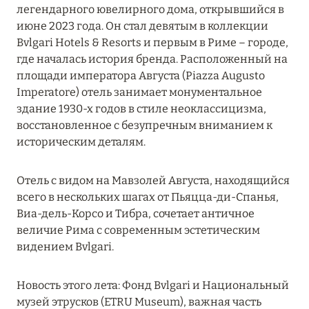
легендарного ювелирного дома, открывшийся в
MARCH GRAND ESCAPE: ПРЕДЛОЖЕНИЕ ОТ Á
июне 2023 года. Он стал девятым в коллекции
LA CARTE PREMIUM ПО ОТЕЛЮ WALDORF
Bvlgari Hotels & Resorts и первым в Риме – городе,
ASTORIA MALDIVES ITHAAFUSHI, МАЛЬДИВЫ
где началась история бренда. Расположенный на
Подробнее
площади императора Августа (Piazza Augusto
Imperatore) отель занимает монументальное
здание 1930-х годов в стиле неоклассицизма,
12 ноября 2025
восстановленное с безупречным вниманием к
историческим деталям.
MANDARIN ORIENTAL JUMEIRA — SUITE
NOVEMBER
Отель с видом на Мавзолей Августа, находящийся
Подробнее
всего в нескольких шагах от Пьяцца-ди-Спанья,
Виа-дель-Корсо и Тибра, сочетает античное
величие Рима с современным эстетическим
13 мая 2025
видением Bvlgari.
ЗАБРОНИРУЙТЕ FOUR SEASONS RESORT
DUBAI AT JUMEIRAH BEACH ПО ЛУЧШИМ
Новость этого лета: Фонд Bvlgari и Национальный
ЦЕНАМ
музей этрусков (ETRU Museum), важная часть