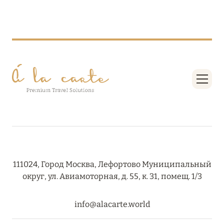
08 августа 2024
THE NAUTILUS MALDIVES: МАНТЫ, КИТОВЫЕ
АКУЛЫ И ПРЕДЛОЖЕНИЯ ОТ ОТЕЛЯ
Подробнее
30 июля 2024
ONE&ONLY PORTONOVI: В АВГУСТЕ ПО
СПЕЦИАЛЬНЫМ ЦЕНАМ
Подробнее
111024, Город Москва, Лефортово Муниципальный
округ, ул. Авиамоторная, д. 55, к. 31, помещ. 1/3
19 июля 2024
info@alacarte.world
BIJAL: АКТУАЛЬНЫЕ СПЕЦИАЛЬНЫЕ