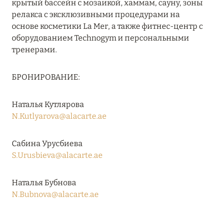
крытый бассейн с мозаикой, хаммам, сауну, зоны
27 сентября 2024
релакса с эксклюзивными процедурами на
HÔTEL BARRIÈRE LES NEIGES
основе косметики La Mer, а также фитнес-центр с
оборудованием Technogym и персональными
Подробнее
тренерами.
БРОНИРОВАНИЕ:
27 сентября 2024
RIXOS PREMIUM SAADIYAT ISLAND ABU DHABI:
Наталья Кутлярова
КОНЦЕПЦИЯ «ВСЁ ВКЛЮЧЕНО – ВСЁ
N.Kutlyarova@alacarte.ae
ЭКСКЛЮЗИВНО»
Подробнее
Сабина Урусбиева
S.Urusbieva@alacarte.ae
20 августа 2024
Наталья Бубнова
ВЫГОДНАЯ АРИФМЕТИКА ОТ ULTIMA GSTAAD
N.Bubnova@alacarte.ae
И ULTIMA COURCHEVEL
Подробнее