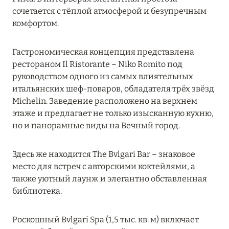
сочетается с тёплой атмосферой и безупречным
RIXOS PREMIUM SAADIYAT ISLAND ABU DHABI:
комфортом.
КОНЦЕПЦИЯ «ВСЁ ВКЛЮЧЕНО – ВСЁ
ЭКСКЛЮЗИВНО»
Гастрономическая концепция представлена
Подробнее
рестораном Il Ristorante – Niko Romito под
руководством одного из самых влиятельных
итальянских шеф-поваров, обладателя трёх звёзд
27 сентября 2024
Michelin. Заведение расположено на верхнем
HÔTEL BARRIÈRE LES NEIGES
этаже и предлагает не только изысканную кухню,
но и панорамные виды на Вечный город.
Подробнее
Здесь же находится The Bvlgari Bar – знаковое
27 сентября 2024
место для встреч с авторскими коктейлями, а
также уютный лаунж и элегантно обставленная
HÔTEL BARRIÈRE LES NEIGES
библиотека.
Подробнее
Роскошный Bvlgari Spa (1,5 тыс. кв. м) включает