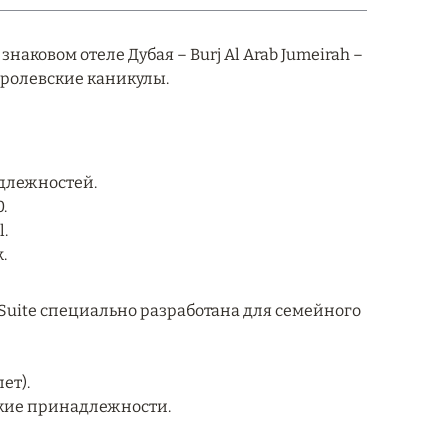
аковом отеле Дубая – Burj Al Arab Jumeirah –
оролевские каникулы.
адлежностей.
.
.
.
Suite специально разработана для семейного
ет).
ские принадлежности.