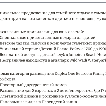
никальное предложение для семейного отдыха в самом зн
арантирует вашим клиентам с детьми по-настоящему к
ксклюзивные привилегии для юных гостей:
 Специальные приветственные подарки для детей.
 Детские халаты, тапочки и комплекты туалетных прин
 Уникальный сервис «Детский Роллс-Ройс» с 17:00 до 19:00
 Бесплатный доступ в детский клуб в Jumeirah Beach Hotel
 Неограниченный доступ в аквапарк Wild Wadi Waterpark
овая категория размещения Duplex One Bedroom Family 
омфорта:
 Просторный двухуровневый номер.
 Размещение для 2 взрослых и 2 детей/подростков (до 17 л
 Элегантный дизайн и роскошные туалетно-косметиче
 Панорамные виды на Персидский залив.