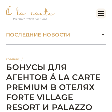
ПОСЛЕДНИЕ НОВОСТИ
18 июня 2026
БУТИК-КУРОРТЫ МАЛЬДИВСКИХ ОСТРОВОВ
Главная
/
ОТ VERSA COLLECTION
БОНУСЫ ДЛЯ
Подробнее
АГЕНТОВ Á LA CARTE
PREMIUM В ОТЕЛЯХ
01 июня 2026
FORTE VILLAGE
JUMEIRAH OLHAHALI ISLAND MALDIVES: ВАШ
ОАЗИС ТЕПЛА И ИЗЫСКАННОСТИ
RESORT И PALAZZO