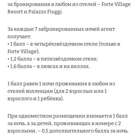
за бронирования в любом из отелей – Forte Village
MARCH GRAND ESCAPE: ПРЕДЛОЖЕНИЕ ОТ Á
Resort и Palazzo Fiuggi.
LA CARTE PREMIUM ПО ОТЕЛЮ WALDORF
ASTORIA MALDIVES ITHAAFUSHI, МАЛЬДИВЫ
За каждые 7 забронированных ночей агент
Подробнее
получает:
• 1 балл – в четырёхзвёздочном отеле (только в
Forte Village);
12 ноября 2025
• 1,2 балла – в пятизвёздочном отеле;
MANDARIN ORIENTAL JUMEIRA — SUITE
• 1,6 балла – в люксах и на виллах.
NOVEMBER
Подробнее
1 балл равен 1 ночи проживания в любом из
отелей коллекции (для 2 взрослых или 1
взрослого и 1 ребёнка).
13 мая 2025
При одноместном размещении взимается 1 балл
ЗАБРОНИРУЙТЕ FOUR SEASONS RESORT
за ночь, а за детей, проживающих в номере с 2
DUBAI AT JUMEIRAH BEACH ПО ЛУЧШИМ
взрослыми, – 0,5 дополнительного балла за ночь.
ЦЕНАМ