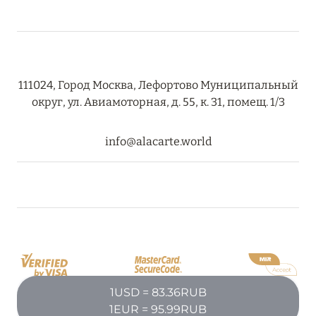
RIXOS PREMIUM SAADIYAT ISLAND ABU DHABI:
КОНЦЕПЦИЯ «ВСЁ ВКЛЮЧЕНО – ВСЁ
ЭКСКЛЮЗИВНО»
Подробнее
111024, Город Москва, Лефортово Муниципальный
округ, ул. Авиамоторная, д. 55, к. 31, помещ. 1/3
27 сентября 2024
info@alacarte.world
HÔTEL BARRIÈRE LES NEIGES
Подробнее
27 сентября 2024
HÔTEL BARRIÈRE LES NEIGES
Подробнее
1USD = 83.36RUB
1EUR = 95.99RUB