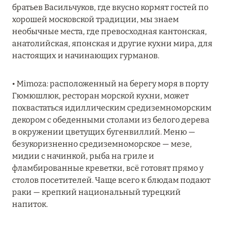
братьев Васильчуков, где вкусно кормят гостей по
MARCH GRAND ESCAPE: ПРЕДЛОЖЕНИЕ ОТ Á
хорошей московской традиции, мы знаем
LA CARTE PREMIUM ПО ОТЕЛЮ WALDORF
необычные места, где превосходная кантонская,
ASTORIA MALDIVES ITHAAFUSHI, МАЛЬДИВЫ
анатолийская, японская и другие кухни мира, для
Подробнее
настоящих и начинающих гурманов.
• Mimoza: расположенный на берегу моря в порту
12 ноября 2025
Гюмюшлюк, ресторан морской кухни, может
MANDARIN ORIENTAL JUMEIRA — SUITE
похвастаться идиллическим средиземноморским
NOVEMBER
декором с обеденными столами из белого дерева
в окружении цветущих бугенвиллий. Меню —
Подробнее
безукоризненно средиземноморское — мезе,
мидии с начинкой, рыба на гриле и
фламбированные креветки, всё готовят прямо у
13 мая 2025
столов посетителей. Чаще всего к блюдам подают
ЗАБРОНИРУЙТЕ FOUR SEASONS RESORT
раки — крепкий национальный турецкий
DUBAI AT JUMEIRAH BEACH ПО ЛУЧШИМ
напиток.
ЦЕНАМ