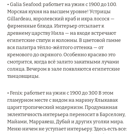
Подробнее
• Galia Seafood: работает на ужин с 19:00 до 1:00.
Морская кухня на высшем уровне! Устрицы
Gillardeau, королевский краб и икра лосося —
04 апреля 2025
фирменные блюда. Интерьер отсылает к
древнему царству Нила — на входе встречают
ATLANTIS THE PALM: НОВЫЙ ПАКЕТ
египетские статуи и колонны. В цветовой гамме
НАПИТКОВ ДЛЯ HB И FB
вся палитра тёпло-жёлтого оттенка — от
Подробнее
кремового до охряного. Особенно красиво это
смотрится, когда всё залито закатными лучами
солнца. Вечером в зале появляются египетские
13 февраля 2025
танцовщицы.
MANDARIN ORIENTAL JUMEIRA, DUBAI:
СКИДКИ ДО 30 % ОТ СУММЫ КОНТРАКТА НА
• Fenix: работает на ужин с 19:00 до 3:00 В этом
РАЗМЕЩЕНИЕ ВЕСНОЙ
гламурном месте с видом на марину Ялыкавак
царит тропический модернизм. Продуманная
Подробнее
эклектичность интерьера переносит в Барселону,
Майами, Марракеш, Дубай и других уголки мира.
Меню ничем не уступает интерьеру. Здесь есть все:
11 декабря 2024