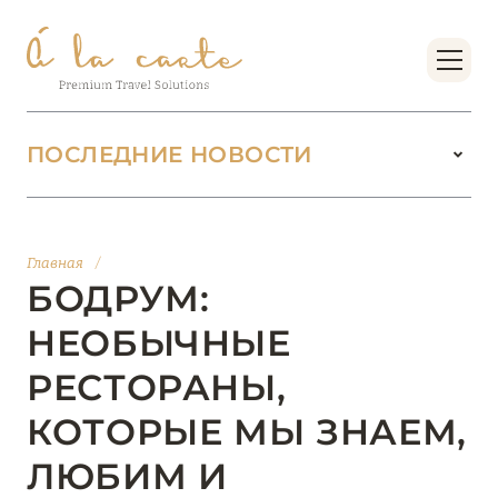
ПОСЛЕДНИЕ НОВОСТИ
18 июня 2026
БУТИК-КУРОРТЫ МАЛЬДИВСКИХ ОСТРОВОВ
Главная
/
ОТ VERSA COLLECTION
БОДРУМ:
Подробнее
НЕОБЫЧНЫЕ
РЕСТОРАНЫ,
01 июня 2026
КОТОРЫЕ МЫ ЗНАЕМ,
JUMEIRAH OLHAHALI ISLAND MALDIVES: ВАШ
ОАЗИС ТЕПЛА И ИЗЫСКАННОСТИ
ЛЮБИМ И