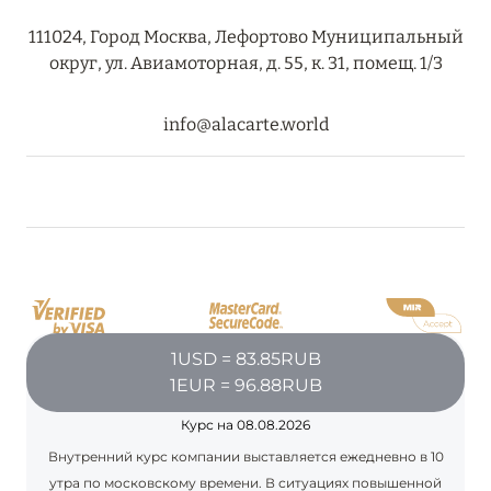
111024, Город Москва, Лефортово Муниципальный
округ, ул. Авиамоторная, д. 55, к. 31, помещ. 1/3
08 августа 2024
THE NAUTILUS MALDIVES: МАНТЫ, КИТОВЫЕ
info@alacarte.world
АКУЛЫ И ПРЕДЛОЖЕНИЯ ОТ ОТЕЛЯ
Подробнее
30 июля 2024
ONE&ONLY PORTONOVI: В АВГУСТЕ ПО
СПЕЦИАЛЬНЫМ ЦЕНАМ
Подробнее
1USD = 83.85RUB
1EUR = 96.88RUB
Курс на 08.08.2026
19 июля 2024
Внутренний курс компании выставляется ежедневно в 10
BIJAL: АКТУАЛЬНЫЕ СПЕЦИАЛЬНЫЕ
утра по московскому времени. В ситуациях повышенной