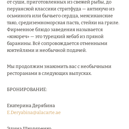
от суши, приготовленных из свежей рыбы, до
RIXOS PREMIUM SAADIYAT ISLAND ABU DHABI:
перуанской классики стритфуда — антикучо из
КОНЦЕПЦИЯ «ВСЁ ВКЛЮЧЕНО – ВСЁ
осьминога или бычьего сердца, мексиканские
ЭКСКЛЮЗИВНО»
тако, средиземноморская паста, стейки на гриле.
Фирменное блюдо заведения называется
Подробнее
«кокореч» — это турецкий кебаб из пряной
баранины. Всё сопровождается отменными
коктейлями и необычной подачей.
27 сентября 2024
HÔTEL BARRIÈRE LES NEIGES
Мы продолжим знакомить вас с необычными
Подробнее
ресторанами в следующих выпусках.
БРОНИРОВАНИЕ:
27 сентября 2024
HÔTEL BARRIÈRE LES NEIGES
Екатерина Дерябина
E.Deryabina@alacarte.ae
Подробнее
Элина Школяренко