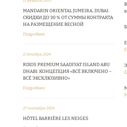
13 февраля 2025
В
MANDARIN ORIENTAL JUMEIRA, DUBAI:
в
СКИДКИ ДО 30 % ОТ СУММЫ КОНТРАКТА
НА РАЗМЕЩЕНИЕ ВЕСНОЙ
Подробнее
Е
E
11 декабря 2024
RIXOS PREMIUM SAADIYAT ISLAND ABU
Э
DHABI: КОНЦЕПЦИЯ «ВСЁ ВКЛЮЧЕНО –
E
ВСЁ ЭКСКЛЮЗИВНО»
М
Подробнее
M
27 сентября 2024
HÔTEL BARRIÈRE LES NEIGES