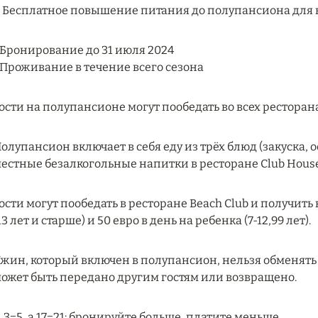
. Бесплатное повышение питания до полупансиона для 
 Бронирование до 31 июля 2024
 Проживание в течение всего сезона
ости на полупансионе могут пообедать во всех ресторан
олупансион включает в себя еду из трёх блюд (закуска, 
естные безалкогольные напитки в ресторане Club House
ости могут пообедать в ресторане Beach Club и получить 
13 лет и старше) и 50 евро в день на ребенка (7-12,99 лет).
жин, который включен в полупансион, нельзя обменять
ожет быть передано другим гостям или возвращено.
. 3=5, а 17=21: бронируйте больше, платите меньше