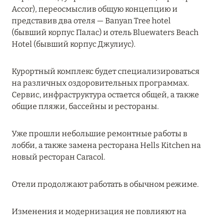
Accor), переосмыслив общую концепцию и
MARCH GRAND ESCAPE: ПРЕДЛОЖЕНИЕ ОТ Á
представив два отеля — Banyan Tree hotel
LA CARTE PREMIUM ПО ОТЕЛЮ WALDORF
(бывший корпус Палас) и отель Bluewaters Beach
ASTORIA MALDIVES ITHAAFUSHI, МАЛЬДИВЫ
Hotel (бывший корпус Джулиус).
Подробнее
Курортный комплекс будет специализироваться
на различных оздоровительных программах.
12 ноября 2025
Сервис, инфраструктура остается общей, а также
MANDARIN ORIENTAL JUMEIRA — SUITE
общие пляжи, бассейны и рестораны.
NOVEMBER
Подробнее
Уже прошли небольшие ремонтные работы в
лобби, а также замена ресторана Hells Kitchen на
новый ресторан Caracol.
13 мая 2025
ЗАБРОНИРУЙТЕ FOUR SEASONS RESORT
Отели продолжают работать в обычном режиме.
DUBAI AT JUMEIRAH BEACH ПО ЛУЧШИМ
ЦЕНАМ
Изменения и модернизация не повлияют на