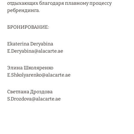
отдыхающих благодаря плавному процессу
Подробнее
ребрендинга.
04 апреля 2025
БРОНИРОВАНИЕ:
ATLANTIS THE PALM: НОВЫЙ ПАКЕТ
НАПИТКОВ ДЛЯ HB И FB
Ekaterina Deryabina
E.Deryabina@alacarte.ae
Подробнее
Элина Школяренко
13 февраля 2025
E.Shkolyarenko@alacarte.ae
MANDARIN ORIENTAL JUMEIRA, DUBAI:
Светлана Дроздова
СКИДКИ ДО 30 % ОТ СУММЫ КОНТРАКТА НА
S.Drozdova@alacarte.ae
РАЗМЕЩЕНИЕ ВЕСНОЙ
Подробнее
11 декабря 2024