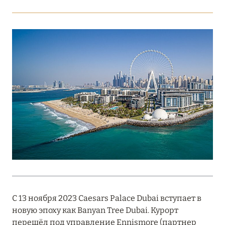
Подробнее
18 мая 2026
THE ST. REGIS MALDIVES VOMMULI:
МАНИФЕСТ ЭСТЕТИКИ В САМОМ СЕРДЦЕ
ОКЕАНА
Подробнее
27 апреля 2026
ПОЛНАЯ ПЕРЕЗАГРУЗКА: JUMEIRAH BALI,
ПРЯМОЙ ПЕРЕЛЁТ
Подробнее
С 13 ноября 2023 Caesars Palace Dubai вступает в
новую эпоху как Banyan Tree Dubai. Курорт
20 марта 2026
перешёл под управление Ennismore (партнер