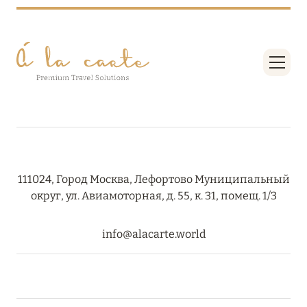
RIXOS PREMIUM SAADIYAT ISLAND ABU DHABI:
КОНЦЕПЦИЯ «ВСЁ ВКЛЮЧЕНО – ВСЁ
ЭКСКЛЮЗИВНО»
Подробнее
27 сентября 2024
HÔTEL BARRIÈRE LES NEIGES
Подробнее
111024, Город Москва, Лефортово Муниципальный
округ, ул. Авиамоторная, д. 55, к. 31, помещ. 1/3
27 сентября 2024
info@alacarte.world
HÔTEL BARRIÈRE LES NEIGES
Подробнее