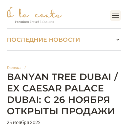
ПОСЛЕДНИЕ НОВОСТИ
18 июня 2026
БУТИК-КУРОРТЫ МАЛЬДИВСКИХ ОСТРОВОВ
Главная
/
ОТ VERSA COLLECTION
BANYAN TREE DUBAI /
Подробнее
EX CAESAR PALACE
DUBAI: С 26 НОЯБРЯ
01 июня 2026
ОТКРЫТЫ ПРОДАЖИ
JUMEIRAH OLHAHALI ISLAND MALDIVES: ВАШ
ОАЗИС ТЕПЛА И ИЗЫСКАННОСТИ
25 ноября 2023