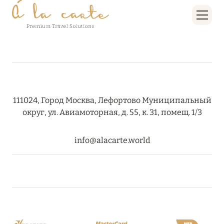
RIXOS PREMIUM SAADIYAT ISLAND ABU DHABI:
КОНЦЕПЦИЯ «ВСЁ ВКЛЮЧЕНО – ВСЁ
ЭКСКЛЮЗИВНО»
Подробнее
27 сентября 2024
111024, Город Москва, Лефортово Муниципальный
HÔTEL BARRIÈRE LES NEIGES
округ, ул. Авиамоторная, д. 55, к. 31, помещ. 1/3
Подробнее
info@alacarte.world
27 сентября 2024
HÔTEL BARRIÈRE LES NEIGES
Подробнее