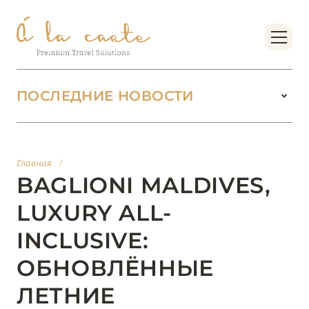
ПОСЛЕДНИЕ НОВОСТИ
18 июня 2026
БУТИК-КУРОРТЫ МАЛЬДИВСКИХ ОСТРОВОВ
Главная
/
ОТ VERSA COLLECTION
BAGLIONI MALDIVES,
Подробнее
LUXURY ALL-
INCLUSIVE:
01 июня 2026
ОБНОВЛЁННЫЕ
JUMEIRAH OLHAHALI ISLAND MALDIVES: ВАШ
ОАЗИС ТЕПЛА И ИЗЫСКАННОСТИ
ЛЕТНИЕ