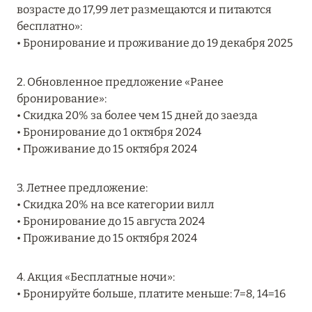
возрасте до 17,99 лет размещаются и питаются
MARCH GRAND ESCAPE: ПРЕДЛОЖЕНИЕ ОТ Á
бесплатно»:
LA CARTE PREMIUM ПО ОТЕЛЮ WALDORF
• Бронирование и проживание до 19 декабря 2025
ASTORIA MALDIVES ITHAAFUSHI, МАЛЬДИВЫ
Подробнее
2. Обновленное предложение «Ранее
бронирование»:
• Скидка 20% за более чем 15 дней до заезда
12 ноября 2025
• Бронирование до 1 октября 2024
MANDARIN ORIENTAL JUMEIRA — SUITE
• Проживание до 15 октября 2024
NOVEMBER
Подробнее
3. Летнее предложение:
• Скидка 20% на все категории вилл
• Бронирование до 15 августа 2024
13 мая 2025
• Проживание до 15 октября 2024
ЗАБРОНИРУЙТЕ FOUR SEASONS RESORT
4. Акция «Бесплатные ночи»:
DUBAI AT JUMEIRAH BEACH ПО ЛУЧШИМ
• Бронируйте больше, платите меньше: 7=8, 14=16
ЦЕНАМ