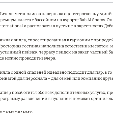
ители мегаполисов наверняка оценят роскошь уединён
ремиум-класса с бассейном на курорте Bab Al Shams. О
nternational и расположен в пустыне в окрестностях Дуба
аждая вилла, спроектированная в гармонии с природой
росторная гостиная наполнена естественным светом; 
устынный пейзаж, террасу с видом на закат, частный ба
де можно проводить вечера.
илла с одной спальней идеально подходит для пар, в то
омнатой для персонала – для семей или компаний друз
атлер позаботится обо всех дополнительных услугах, 
рограмму развлечений в пустыне и поможет организова
БРОНИРОВАНИЕ: