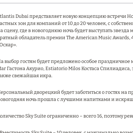
tlantis Dubai представляет новую концепцию встречи Нов
астных зон для компаний от 10 до 20 человек, с собст
а сцену, где в новогоднюю ночь будет выступать звезда
ратный обладатель премии The American Music Awards,
Оскар».
а выбор гостям будет предложено особое праздничное ме
ar Гастона Акурио, Estiatorio Milos Костаса Спилиадиса
акже свежайшая икра.
ерсональный дворецкий будет заботиться о гостях на п
овогодняя ночь прошла с лучшими напитками и искря
оличество Sky Suite ограниченно – всего 16, поэтому р
 Вместимость Sky Suite – 10 человек, с максимально во