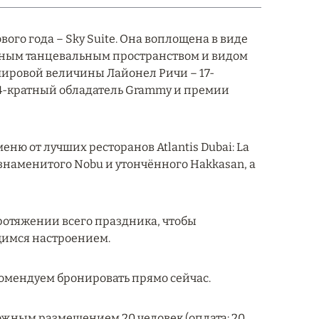
ого года – Sky Suite. Она воплощена в виде
венным танцевальным пространством и видом
 мировой величины Лайонел Ричи – 17-
 4-кратный обладатель Grammy и премии
ню от лучших ресторанов Atlantis Dubai: La
, знаменитого Nobu и утончённого Hakkasan, а
ротяжении всего праздника, чтобы
щимся настроением.
екомендуем бронировать прямо сейчас.
зможным размещением 20 человек (оплата: 20