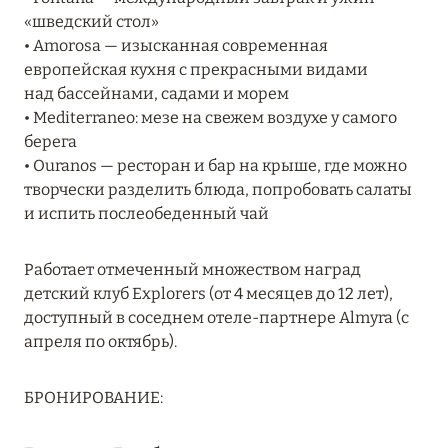
«шведский стол»
RIXOS PREMIUM SAADIYAT ISLAND ABU DHABI:
• Amorosa — изысканная современная
КОНЦЕПЦИЯ «ВСЁ ВКЛЮЧЕНО – ВСЁ
европейская кухня с прекрасными видами
ЭКСКЛЮЗИВНО»
над бассейнами, садами и морем
Подробнее
• Mediterraneo: мезе на свежем воздухе у самого
берега
• Ouranos — ресторан и бар на крыше, где можно
27 сентября 2024
творчески разделить блюда, попробовать салаты
и испить послеобеденный чай
HÔTEL BARRIÈRE LES NEIGES
Подробнее
Работает отмеченный множеством наград
детский клуб Explorers (от 4 месяцев до 12 лет),
доступный в соседнем отеле-партнере Almyra (с
27 сентября 2024
апреля по октябрь).
HÔTEL BARRIÈRE LES NEIGES
Подробнее
БРОНИРОВАНИЕ: