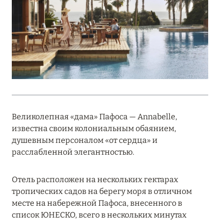
Подробнее
18 мая 2026
THE ST. REGIS MALDIVES VOMMULI:
МАНИФЕСТ ЭСТЕТИКИ В САМОМ СЕРДЦЕ
ОКЕАНА
Подробнее
Великолепная «дама» Пафоса — Annabelle,
известна своим колониальным обаянием,
27 апреля 2026
душевным персоналом «от сердца» и
ПОЛНАЯ ПЕРЕЗАГРУЗКА: JUMEIRAH BALI,
расслабленной элегантностью.
ПРЯМОЙ ПЕРЕЛЁТ
Подробнее
Отель расположен на нескольких гектарах
тропических садов на берегу моря в отличном
месте на набережной Пафоса, внесенного в
20 марта 2026
список ЮНЕСКО, всего в нескольких минутах