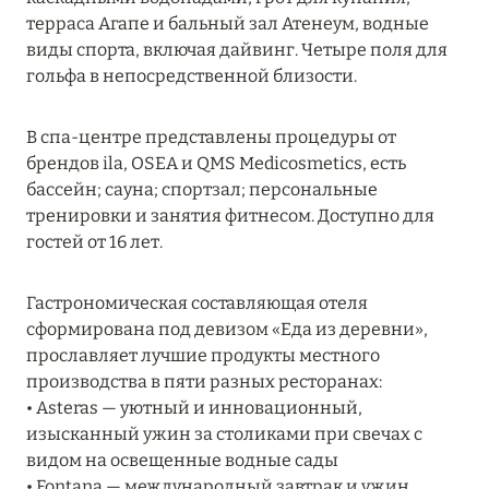
Подробнее
терраса Агапе и бальный зал Атенеум, водные
виды спорта, включая дайвинг. Четыре поля для
гольфа в непосредственной близости.
04 апреля 2025
ATLANTIS THE PALM: НОВЫЙ ПАКЕТ
В спа-центре представлены процедуры от
НАПИТКОВ ДЛЯ HB И FB
брендов ila, OSEA и QMS Medicosmetics, есть
бассейн; сауна; спортзал; персональные
Подробнее
тренировки и занятия фитнесом. Доступно для
гостей от 16 лет.
13 февраля 2025
Гастрономическая составляющая отеля
MANDARIN ORIENTAL JUMEIRA, DUBAI:
сформирована под девизом «Еда из деревни»,
СКИДКИ ДО 30 % ОТ СУММЫ КОНТРАКТА НА
прославляет лучшие продукты местного
РАЗМЕЩЕНИЕ ВЕСНОЙ
производства в пяти разных ресторанах:
Подробнее
• Asteras — уютный и инновационный,
изысканный ужин за столиками при свечах с
видом на освещенные водные сады
11 декабря 2024
• Fontana — международный завтрак и ужин