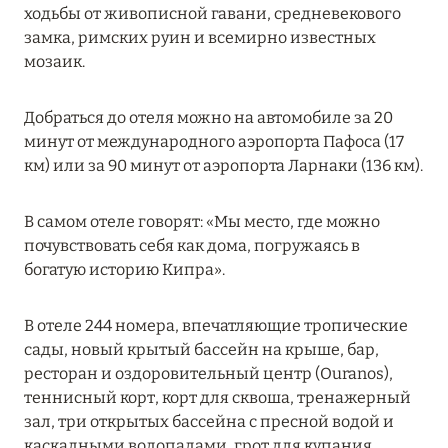
ходьбы от живописной гавани, средневекового
MARCH GRAND ESCAPE: ПРЕДЛОЖЕНИЕ ОТ Á
замка, римских руин и всемирно известных
LA CARTE PREMIUM ПО ОТЕЛЮ WALDORF
мозаик.
ASTORIA MALDIVES ITHAAFUSHI, МАЛЬДИВЫ
Подробнее
Добраться до отеля можно на автомобиле за 20
минут от международного аэропорта Пафоса (17
км) или за 90 минут от аэропорта Ларнаки (136 км).
12 ноября 2025
MANDARIN ORIENTAL JUMEIRA — SUITE
В самом отеле говорят: «Мы место, где можно
NOVEMBER
почувствовать себя как дома, погружаясь в
Подробнее
богатую историю Кипра».
В отеле 244 номера, впечатляющие тропические
13 мая 2025
сады, новый крытый бассейн на крыше, бар,
ресторан и оздоровительный центр (Ouranos),
ЗАБРОНИРУЙТЕ FOUR SEASONS RESORT
теннисный корт, корт для сквоша, тренажерный
DUBAI AT JUMEIRAH BEACH ПО ЛУЧШИМ
зал, три открытых бассейна с пресной водой и
ЦЕНАМ
каскадными водопадами, грот для купания,