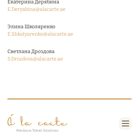
Екатерина Дерябина
27 сентября 2024
E.Deryabina@alacarte.ae
HÔTEL BARRIÈRE LES NEIGES
Элина Школяренко
Подробнее
E.Shkolyarenko@alacarte.ae
27 сентября 2024
Светлана Дроздова
S.Drozdova@alacarte.ae
RIXOS PREMIUM SAADIYAT ISLAND ABU DHABI:
КОНЦЕПЦИЯ «ВСЁ ВКЛЮЧЕНО – ВСЁ
ЭКСКЛЮЗИВНО»
Подробнее
20 августа 2024
ВЫГОДНАЯ АРИФМЕТИКА ОТ ULTIMA GSTAAD
И ULTIMA COURCHEVEL
Подробнее