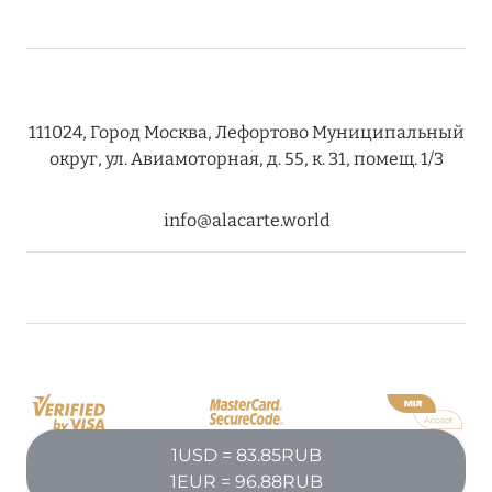
08 августа 2024
THE NAUTILUS MALDIVES: МАНТЫ, КИТОВЫЕ
111024, Город Москва, Лефортово Муниципальный
АКУЛЫ И ПРЕДЛОЖЕНИЯ ОТ ОТЕЛЯ
округ, ул. Авиамоторная, д. 55, к. 31, помещ. 1/3
Подробнее
info@alacarte.world
30 июля 2024
ONE&ONLY PORTONOVI: В АВГУСТЕ ПО
СПЕЦИАЛЬНЫМ ЦЕНАМ
Подробнее
19 июля 2024
1USD = 83.85RUB
BIJAL: АКТУАЛЬНЫЕ СПЕЦИАЛЬНЫЕ
1EUR = 96.88RUB