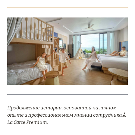
Подробнее
18 мая 2026
THE ST. REGIS MALDIVES VOMMULI:
МАНИФЕСТ ЭСТЕТИКИ В САМОМ СЕРДЦЕ
ОКЕАНА
Подробнее
27 апреля 2026
ПОЛНАЯ ПЕРЕЗАГРУЗКА: JUMEIRAH BALI,
ПРЯМОЙ ПЕРЕЛЁТ
Продолжение истории, основанной на личном
Подробнее
опыте и профессиональном мнении сотрудника Á
La Carte Premium.
20 марта 2026