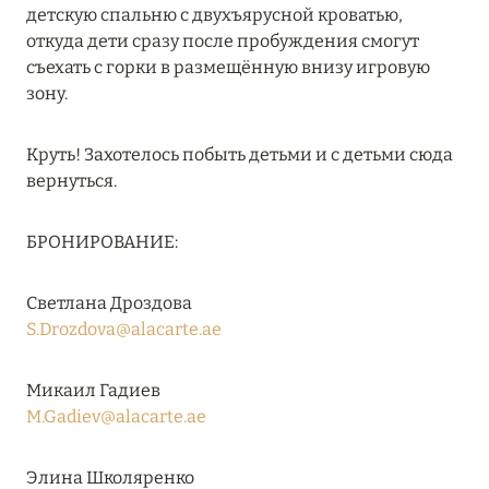
детскую спальню с двухъярусной кроватью,
RIXOS PREMIUM SAADIYAT ISLAND ABU DHABI:
откуда дети сразу после пробуждения смогут
КОНЦЕПЦИЯ «ВСЁ ВКЛЮЧЕНО – ВСЁ
съехать с горки в размещённую внизу игровую
ЭКСКЛЮЗИВНО»
зону.
Подробнее
Круть! Захотелось побыть детьми и с детьми сюда
вернуться.
27 сентября 2024
HÔTEL BARRIÈRE LES NEIGES
БРОНИРОВАНИЕ:
Подробнее
Светлана Дроздова
S.Drozdova@alacarte.ae
27 сентября 2024
HÔTEL BARRIÈRE LES NEIGES
Микаил Гадиев
M.Gadiev@alacarte.ae
Подробнее
Элина Школяренко