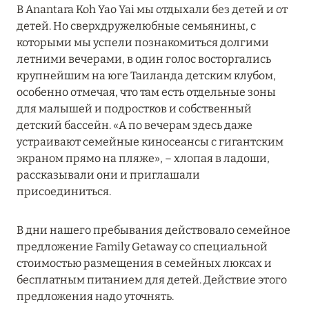
В Anantara Koh Yao Yai мы отдыхали без детей и от
MARCH GRAND ESCAPE: ПРЕДЛОЖЕНИЕ ОТ Á
детей. Но сверхдружелюбные семьянины, с
LA CARTE PREMIUM ПО ОТЕЛЮ WALDORF
которыми мы успели познакомиться долгими
ASTORIA MALDIVES ITHAAFUSHI, МАЛЬДИВЫ
летними вечерами, в один голос восторгались
Подробнее
крупнейшим на юге Таиланда детским клубом,
особенно отмечая, что там есть отдельные зоны
для малышей и подростков и собственный
12 ноября 2025
детский бассейн. «А по вечерам здесь даже
устраивают семейные киносеансы с гигантским
MANDARIN ORIENTAL JUMEIRA — SUITE
экраном прямо на пляже», – хлопая в ладоши,
NOVEMBER
рассказывали они и приглашали
Подробнее
присоединиться.
В дни нашего пребывания действовало семейное
13 мая 2025
предложение Family Getaway со специальной
ЗАБРОНИРУЙТЕ FOUR SEASONS RESORT
стоимостью размещения в семейных люксах и
DUBAI AT JUMEIRAH BEACH ПО ЛУЧШИМ
бесплатным питанием для детей. Действие этого
ЦЕНАМ
предложения надо уточнять.