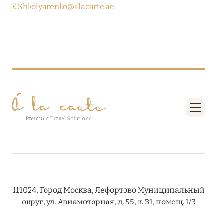
E.Shkolyarenko@alacarte.ae
27 сентября 2024
HÔTEL BARRIÈRE LES NEIGES
Подробнее
27 сентября 2024
RIXOS PREMIUM SAADIYAT ISLAND ABU DHABI:
КОНЦЕПЦИЯ «ВСЁ ВКЛЮЧЕНО – ВСЁ
ЭКСКЛЮЗИВНО»
Подробнее
20 августа 2024
ВЫГОДНАЯ АРИФМЕТИКА ОТ ULTIMA GSTAAD
111024, Город Москва, Лефортово Муниципальный
И ULTIMA COURCHEVEL
округ, ул. Авиамоторная, д. 55, к. 31, помещ. 1/3
Подробнее