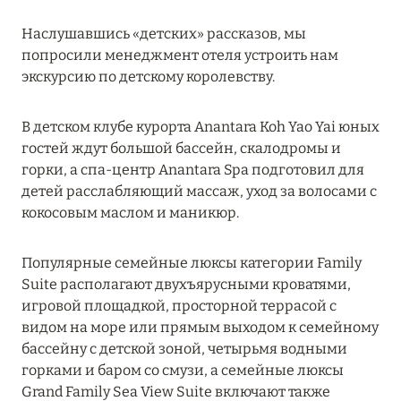
Подробнее
Наслушавшись «детских» рассказов, мы
попросили менеджмент отеля устроить нам
04 апреля 2025
экскурсию по детскому королевству.
ATLANTIS THE PALM: НОВЫЙ ПАКЕТ
НАПИТКОВ ДЛЯ HB И FB
В детском клубе курорта Anantara Koh Yao Yai юных
гостей ждут большой бассейн, скалодромы и
Подробнее
горки, а спа-центр Anantara Spa подготовил для
детей расслабляющий массаж, уход за волосами с
кокосовым маслом и маникюр.
13 февраля 2025
MANDARIN ORIENTAL JUMEIRA, DUBAI:
Популярные семейные люксы категории Family
СКИДКИ ДО 30 % ОТ СУММЫ КОНТРАКТА НА
Suite располагают двухъярусными кроватями,
РАЗМЕЩЕНИЕ ВЕСНОЙ
игровой площадкой, просторной террасой с
видом на море или прямым выходом к семейному
Подробнее
бассейну с детской зоной, четырьмя водными
горками и баром со смузи, а семейные люксы
Grand Family Sea View Suite включают также
11 декабря 2024