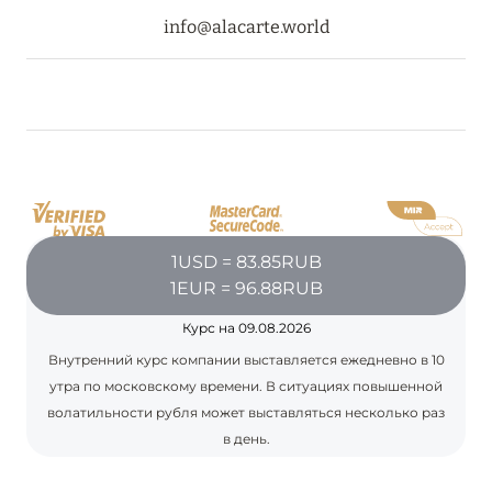
info@alacarte.world
08 августа 2024
THE NAUTILUS MALDIVES: МАНТЫ, КИТОВЫЕ
АКУЛЫ И ПРЕДЛОЖЕНИЯ ОТ ОТЕЛЯ
Подробнее
30 июля 2024
1USD = 83.85RUB
1EUR = 96.88RUB
ONE&ONLY PORTONOVI: В АВГУСТЕ ПО
СПЕЦИАЛЬНЫМ ЦЕНАМ
Курс на 09.08.2026
Подробнее
Внутренний курс компании выставляется ежедневно в 10
утра по московскому времени. В ситуациях повышенной
волатильности рубля может выставляться несколько раз
19 июля 2024
в день.
BIJAL: АКТУАЛЬНЫЕ СПЕЦИАЛЬНЫЕ