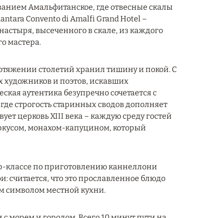
ванием Амальфитанское, где отвесные скалы
tara Convento di Amalfi Grand Hotel –
онастыря, высеченного в скале, из каждого
о мастера.
ротяжении столетий хранил тишину и покой. С
х художников и поэтов, искавших
ская аутентика безупречно сочетается с
где строгость старинных сводов дополняет
ет церковь XIII века – каждую среду гостей
аркусом, монахом-капуцином, который
ер-классе по приготовлению каннеллони
 считается, что это прославленное блюдо
ым символом местной кухни.
 с морем и городом. Всего 10 минут пути на