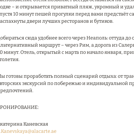
одке – и открывается приватный пляж, укромный и уда
пустя 10 минут пешей прогулки перед вами предстаёт с
аспахнуты двери лучших ресторанов и бутиков.
обираться сюда удобнее всего через Неаполь: оттуда до о
льтернативный маршрут – через Рим, а дорога из Салер
0 минут. Отель, открытый с марта по начало января, пр
толетия.
ы готовы проработать полный сценарий отдыха: от тран
вторских экскурсий по побережью и индивидуальной 
редпочтений.
БРОНИРОВАНИЕ:
катерина Каневская
.Kanevskaya@alacarte.ae