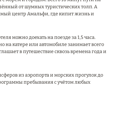
лённый от шумных туристических толп. А
амый центр Амальфи, где кипит жизнь и
теля можно доехать на поезде за 1,5 часа.
но на катере или автомобиле занимает всего
иглашает в путешествие сквозь времена года и
сферов из аэропорта и морских прогулок до
программы пребывания с учётом любых