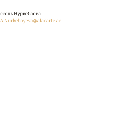
ссель Нуркебаева
A.Nurkebayeva@alacarte.ae