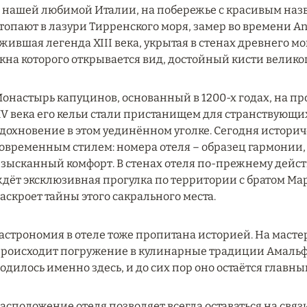
 нашей любимой Италии, на побережье с красивым наз
топают в лазури Тирренского моря, замер во времени Anan
жившая легенда XIII века, укрытая в стенах древнего м
кна которого открывается вид, достойный кисти великог
онастырь капуцинов, основанный в 1200-х годах, на п
V века его кельи стали пристанищем для странствующи
дохновение в этом уединённом уголке. Сегодня историче
овременным стилем: номера отеля – образец гармонии, 
зысканный комфорт. В стенах отеля по-прежнему действу
дёт эксклюзивная прогулка по территории с братом М
аскроет тайны этого сакрального места.
астрономия в отеле тоже пропитана историей. На маст
роисходит погружение в кулинарные традиции Амальфи:
одилось именно здесь, и до сих пор оно остаётся главн
асположение отеля позволяет всегда оставаться на связи