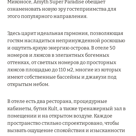
Миконосе, Amyth Super Paradise обещает
MARCH GRAND ESCAPE: ПРЕДЛОЖЕНИЕ ОТ Á
ознаменовать новую эру гостеприимства для
LA CARTE PREMIUM ПО ОТЕЛЮ WALDORF
этого популярного направления.
ASTORIA MALDIVES ITHAAFUSHI, МАЛЬДИВЫ
Подробнее
Здесь царит идеальная гармония, позволяющая
гостям насладиться непринужденной роскошью
и ощутить яркую энергию острова. В отеле 50
12 ноября 2025
номеров и люксов в элегантных богемных
оттенках, от светлых номеров до просторных
MANDARIN ORIENTAL JUMEIRA — SUITE
люксов площадью до 110 м2, многие из которых
NOVEMBER
имеют собственные бассейны и джакузи под
Подробнее
открытым небом.
В отеле есть два ресторана, процедурные
13 мая 2025
кабинеты, бутик Kult, а также тренажерный зал в
ЗАБРОНИРУЙТЕ FOUR SEASONS RESORT
помещении и на открытом воздухе. Каждое
DUBAI AT JUMEIRAH BEACH ПО ЛУЧШИМ
пространство стильно спроектировано, чтобы
ЦЕНАМ
вызвать ощущение спокойствия и изысканности