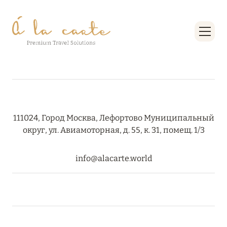
27 сентября 2024
HÔTEL BARRIÈRE LES NEIGES
Подробнее
27 сентября 2024
RIXOS PREMIUM SAADIYAT ISLAND ABU DHABI:
КОНЦЕПЦИЯ «ВСЁ ВКЛЮЧЕНО – ВСЁ
111024, Город Москва, Лефортово Муниципальный
ЭКСКЛЮЗИВНО»
округ, ул. Авиамоторная, д. 55, к. 31, помещ. 1/3
Подробнее
info@alacarte.world
20 августа 2024
ВЫГОДНАЯ АРИФМЕТИКА ОТ ULTIMA GSTAAD
И ULTIMA COURCHEVEL
Подробнее