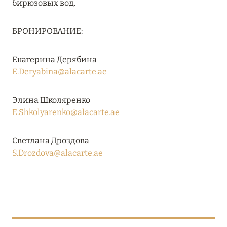
бирюзовых вод.
RIXOS PREMIUM SAADIYAT ISLAND ABU DHABI:
КОНЦЕПЦИЯ «ВСЁ ВКЛЮЧЕНО – ВСЁ
БРОНИРОВАНИЕ:
ЭКСКЛЮЗИВНО»
Подробнее
Екатерина Дерябина
E.Deryabina@alacarte.ae
27 сентября 2024
Элина Школяренко
HÔTEL BARRIÈRE LES NEIGES
E.Shkolyarenko@alacarte.ae
Подробнее
Светлана Дроздова
S.Drozdova@alacarte.ae
27 сентября 2024
HÔTEL BARRIÈRE LES NEIGES
Подробнее