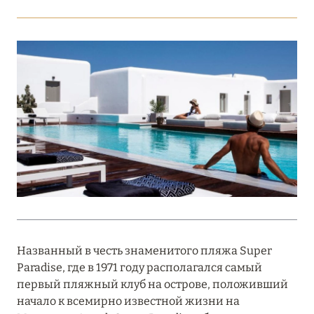
Подробнее
18 мая 2026
THE ST. REGIS MALDIVES VOMMULI:
МАНИФЕСТ ЭСТЕТИКИ В САМОМ СЕРДЦЕ
ОКЕАНА
Подробнее
27 апреля 2026
ПОЛНАЯ ПЕРЕЗАГРУЗКА: JUMEIRAH BALI,
ПРЯМОЙ ПЕРЕЛЁТ
Названный в честь знаменитого пляжа Super
Подробнее
Paradise, где в 1971 году располагался самый
первый пляжный клуб на острове, положивший
начало к всемирно известной жизни на
20 марта 2026