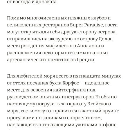
от восхода и до заката.
Подробнее
Помимо многочисленных пляжных клубов и
04 апреля 2025
великолепных ресторанов Super Paradise, гости
могут открыть для себя другую сторону острова,
ATLANTIS THE PALM: НОВЫЙ ПАКЕТ
отправившись на экскурсию по острову Делос,
НАПИТКОВ ДЛЯ HB И FB
места рождения мифического Аполлона и
Подробнее
расположения некоторых из самых важных
археологических памятников Греции.
13 февраля 2025
Для любителей моря всего в пятнадцати минутах
MANDARIN ORIENTAL JUMEIRA, DUBAI:
от отеля песчаная бухта Корфос — идеальное
СКИДКИ ДО 30 % ОТ СУММЫ КОНТРАКТА НА
место для освоения кайтсерфинга под
РАЗМЕЩЕНИЕ ВЕСНОЙ
руководством опытных инструкторов. Чтобы по-
настоящему погрузиться в красоту Эгейского
Подробнее
моря, гости могут отправиться в частный круиз с
прогулками по заливам и сноркелингом,
наслаждаясь потрясающими ужинами на фоне
11 декабря 2024