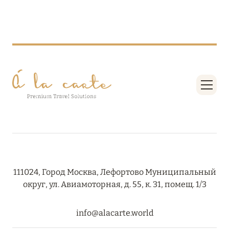
RIXOS PREMIUM SAADIYAT ISLAND ABU DHABI:
КОНЦЕПЦИЯ «ВСЁ ВКЛЮЧЕНО – ВСЁ
ЭКСКЛЮЗИВНО»
Подробнее
27 сентября 2024
HÔTEL BARRIÈRE LES NEIGES
Подробнее
27 сентября 2024
111024, Город Москва, Лефортово Муниципальный
HÔTEL BARRIÈRE LES NEIGES
округ, ул. Авиамоторная, д. 55, к. 31, помещ. 1/3
Подробнее
info@alacarte.world