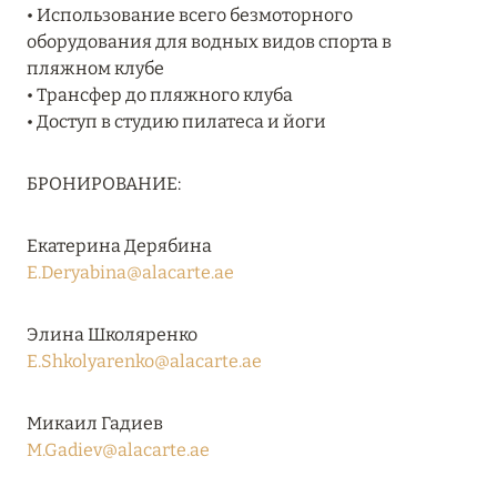
Подробнее
• Использование всего безмоторного
оборудования для водных видов спорта в
пляжном клубе
04 апреля 2025
• Трансфер до пляжного клуба
• Доступ в студию пилатеса и йоги
ATLANTIS THE PALM: НОВЫЙ ПАКЕТ
НАПИТКОВ ДЛЯ HB И FB
БРОНИРОВАНИЕ:
Подробнее
Екатерина Дерябина
E.Deryabina@alacarte.ae
13 февраля 2025
MANDARIN ORIENTAL JUMEIRA, DUBAI:
Элина Школяренко
СКИДКИ ДО 30 % ОТ СУММЫ КОНТРАКТА НА
E.Shkolyarenko@alacarte.ae
РАЗМЕЩЕНИЕ ВЕСНОЙ
Подробнее
Микаил Гадиев
M.Gadiev@alacarte.ae
11 декабря 2024