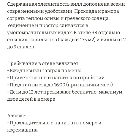
Сдержанная элегантность вилл дополнена всеми
MARCH GRAND ESCAPE: ПРЕДЛОЖЕНИЕ ОТ Á
современными удобствами. Прохлада мрамора
LA CARTE PREMIUM ПО ОТЕЛЮ WALDORF
согрета теплом оливы и греческого солнца.
ASTORIA MALDIVES ITHAAFUSHI, МАЛЬДИВЫ
Уединение и простор сливаются в
Подробнее
умопомрачительных видах. В отеле 38 отдельно
стоящих Павильонов (каждый 175 м2) и виллы от 2
до 9 спален.
12 ноября 2025
MANDARIN ORIENTAL JUMEIRA — SUITE
Пребывание в отеле включает:
NOVEMBER
• Ежедневный завтрак по меню
• Приветственный напиток по прибытии
Подробнее
• Поздний выезд до 16:00 (при наличии мест)
• Дети до 12 лет проживают бесплатно, максимум
двое детей в номере
13 мая 2025
ЗАБРОНИРУЙТЕ FOUR SEASONS RESORT
А также:
DUBAI AT JUMEIRAH BEACH ПО ЛУЧШИМ
• Прохладительные напитки в номере и
ЦЕНАМ
кофемашина