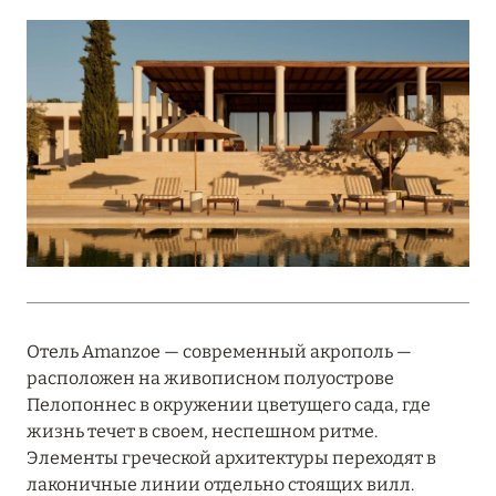
Подробнее
18 мая 2026
THE ST. REGIS MALDIVES VOMMULI:
МАНИФЕСТ ЭСТЕТИКИ В САМОМ СЕРДЦЕ
ОКЕАНА
Подробнее
27 апреля 2026
ПОЛНАЯ ПЕРЕЗАГРУЗКА: JUMEIRAH BALI,
Отель Amanzoe — современный акрополь —
ПРЯМОЙ ПЕРЕЛЁТ
расположен на живописном полуострове
Подробнее
Пелопоннес в окружении цветущего сада, где
жизнь течет в своем, неспешном ритме.
Элементы греческой архитектуры переходят в
20 марта 2026
лаконичные линии отдельно стоящих вилл.