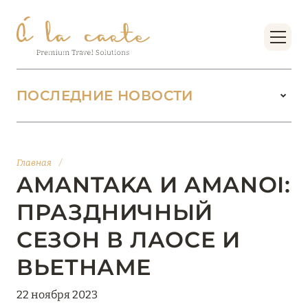
ПОСЛЕДНИЕ НОВОСТИ
18 июня 2026
БУТИК-КУРОРТЫ МАЛЬДИВСКИХ ОСТРОВОВ
Главная
/
ОТ VERSA COLLECTION
AMANTAKA И AMANOI:
Подробнее
ПРАЗДНИЧНЫЙ
СЕЗОН В ЛАОСЕ И
01 июня 2026
ВЬЕТНАМЕ
JUMEIRAH OLHAHALI ISLAND MALDIVES: ВАШ
ОАЗИС ТЕПЛА И ИЗЫСКАННОСТИ
22 ноября 2023