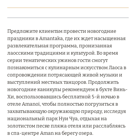
Подробнее
18 мая 2026
Предложите клиентам провести новогодние
THE ST. REGIS MALDIVES VOMMULI:
праздники в Amantaka, где их ждет насыщенная
МАНИФЕСТ ЭСТЕТИКИ В САМОМ СЕРДЦЕ
развлекательная программа, пронизанная
ОКЕАНА
лаосскими традициями и культурой. Во время
Подробнее
серии тематических ужинов гости смогут
познакомиться с кулинарным искусством Лаоса в
сопровождении потрясающей живой музыки и
27 апреля 2026
выступлений местных танцоров. Продолжить
новогодние каникулы рекомендуем в бухте Винь-
ПОЛНАЯ ПЕРЕЗАГРУЗКА: JUMEIRAH BALI,
Хи, воспользовавшись бесплатной 5-й ночью в
ПРЯМОЙ ПЕРЕЛЁТ
отеле Amanoi, чтобы полностью погрузиться в
Подробнее
захватывающую окружающую природу, исследуя
национальный парк Нуи Чуа, отдыхая на
золотистом песке пляжа отеля или расслабляясь
20 марта 2026
в спа-центре Aman на берегу озера.