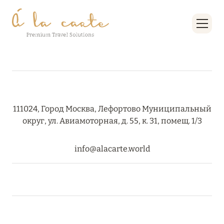
Подробнее
04 апреля 2025
ATLANTIS THE PALM: НОВЫЙ ПАКЕТ
НАПИТКОВ ДЛЯ HB И FB
Подробнее
111024, Город Москва, Лефортово Муниципальный
округ, ул. Авиамоторная, д. 55, к. 31, помещ. 1/3
13 февраля 2025
MANDARIN ORIENTAL JUMEIRA, DUBAI:
info@alacarte.world
СКИДКИ ДО 30 % ОТ СУММЫ КОНТРАКТА НА
РАЗМЕЩЕНИЕ ВЕСНОЙ
Подробнее
11 декабря 2024