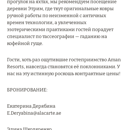
прогулок на яхтах, мы рекомендуем посещение
RIXOS PREMIUM SAADIYAT ISLAND ABU DHABI:
деревни Этрим, где ткут оригинальные ковры
КОНЦЕПЦИЯ «ВСЁ ВКЛЮЧЕНО – ВСЁ
ручной работы по неизменной с античных
ЭКСКЛЮЗИВНО»
времен технологии, а увлеченных
эзотерическими практиками гостей порадует
Подробнее
специалист по тассеографии — гаданию на
кофейной гуще.
27 сентября 2024
Гости, хоть раз ощутившие гостеприимство Aman
HÔTEL BARRIÈRE LES NEIGES
Resorts, навсегда становятся её поклонниками. У
Подробнее
нас на эту истинную роскошь контрактные цены!
БРОНИРОВАНИЕ:
27 сентября 2024
HÔTEL BARRIÈRE LES NEIGES
Екатерина Дерябина
E.Deryabina@alacarte.ae
Подробнее
Элина Школяренко