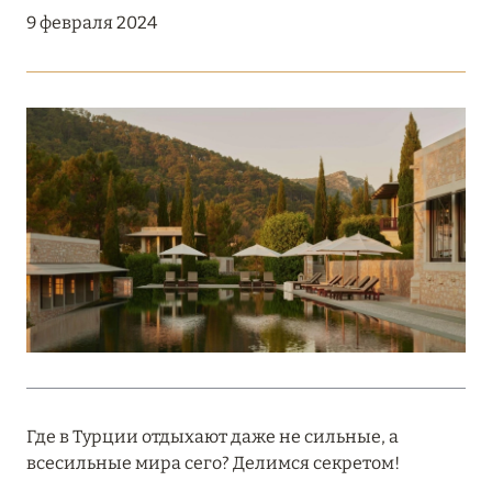
Подробнее
9 февраля 2024
18 мая 2026
THE ST. REGIS MALDIVES VOMMULI:
МАНИФЕСТ ЭСТЕТИКИ В САМОМ СЕРДЦЕ
ОКЕАНА
Подробнее
27 апреля 2026
ПОЛНАЯ ПЕРЕЗАГРУЗКА: JUMEIRAH BALI,
ПРЯМОЙ ПЕРЕЛЁТ
Подробнее
Где в Турции отдыхают даже не сильные, а
всесильные мира сего? Делимся секретом!
20 марта 2026