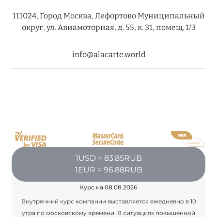
111024, Город Москва, Лефортово Муниципальный
округ, ул. Авиамоторная, д. 55, к. 31, помещ. 1/3
08 августа 2024
THE NAUTILUS MALDIVES: МАНТЫ, КИТОВЫЕ
info@alacarte.world
АКУЛЫ И ПРЕДЛОЖЕНИЯ ОТ ОТЕЛЯ
Подробнее
30 июля 2024
ONE&ONLY PORTONOVI: В АВГУСТЕ ПО
СПЕЦИАЛЬНЫМ ЦЕНАМ
1USD = 83.85RUB
Подробнее
1EUR = 96.88RUB
Курс на 08.08.2026
19 июля 2024
Внутренний курс компании выставляется ежедневно в 10
BIJAL: АКТУАЛЬНЫЕ СПЕЦИАЛЬНЫЕ
утра по московскому времени. В ситуациях повышенной