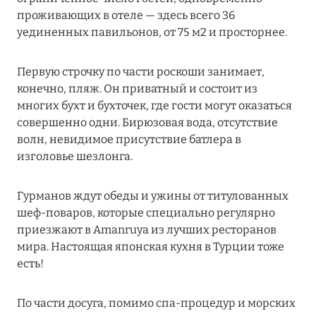
Подробнее
проживающих в отеле — здесь всего 36
уединенных павильонов, от 75 м2 и просторнее.
04 апреля 2025
Первую строчку по части роскоши занимает,
ATLANTIS THE PALM: НОВЫЙ ПАКЕТ
конечно, пляж. Он приватный и состоит из
НАПИТКОВ ДЛЯ HB И FB
многих бухт и бухточек, где гости могут оказаться
совершенно одни. Бирюзовая вода, отсутствие
Подробнее
волн, невидимое присутствие батлера в
изголовье шезлонга.
13 февраля 2025
Гурманов ждут обеды и ужины от титулованных
MANDARIN ORIENTAL JUMEIRA, DUBAI:
шеф-поваров, которые специально регулярно
СКИДКИ ДО 30 % ОТ СУММЫ КОНТРАКТА НА
приезжают в Amanruya из лучших ресторанов
РАЗМЕЩЕНИЕ ВЕСНОЙ
мира. Настоящая японская кухня в Турции тоже
Подробнее
есть!
По части досуга, помимо спа-процедур и морских
11 декабря 2024