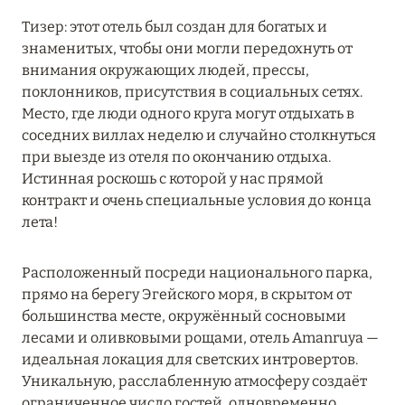
MARCH GRAND ESCAPE: ПРЕДЛОЖЕНИЕ ОТ Á
Тизер: этот отель был создан для богатых и
LA CARTE PREMIUM ПО ОТЕЛЮ WALDORF
знаменитых, чтобы они могли передохнуть от
ASTORIA MALDIVES ITHAAFUSHI, МАЛЬДИВЫ
внимания окружающих людей, прессы,
поклонников, присутствия в социальных сетях.
Подробнее
Место, где люди одного круга могут отдыхать в
соседних виллах неделю и случайно столкнуться
при выезде из отеля по окончанию отдыха.
12 ноября 2025
Истинная роскошь с которой у нас прямой
MANDARIN ORIENTAL JUMEIRA — SUITE
контракт и очень специальные условия до конца
NOVEMBER
лета!
Подробнее
Расположенный посреди национального парка,
прямо на берегу Эгейского моря, в скрытом от
13 мая 2025
большинства месте, окружённый сосновыми
лесами и оливковыми рощами, отель Amanruya —
ЗАБРОНИРУЙТЕ FOUR SEASONS RESORT
идеальная локация для светских интровертов.
DUBAI AT JUMEIRAH BEACH ПО ЛУЧШИМ
Уникальную, расслабленную атмосферу создаёт
ЦЕНАМ
ограниченное число гостей, одновременно