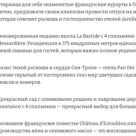
ткрывая для себя знаменитые французские курорты в Г
етом, предложите своим клиентам провести отпуск на и
оторая сочетает роскошь и гостеприимство отелей Airelle
еновированная недавно вилла La Bastide с 4 спальнями 
essardière. Резиденция в 375 квадратных метров идеаль
ихой гаванью для гостей, которым важно полное уедин
азис тихой роскоши в сердце Сен-Тропе — отель Pan Deï
снове скрытый от посторонних глаз мир цветущих садо
юксов и номеров.
рекрасный сад с оливковыми рощами и лавровыми дерев
onstance с 4 спальнями — прекрасный выбор для больш
оскошное французское поместье Château d’Estoublon пл
роизводства вина и оливкового масла — это воплощени