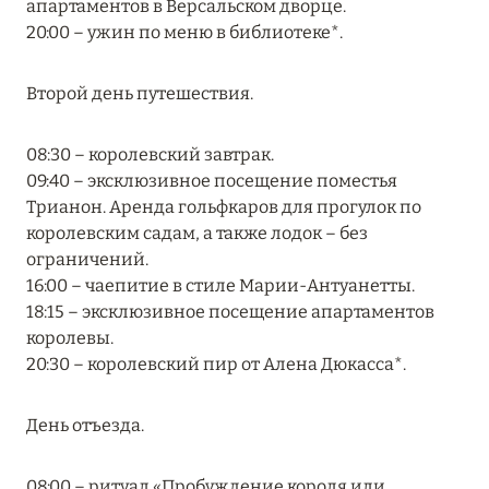
апартаментов в Версальском дворце.
Подробнее
20:00 – ужин по меню в библиотеке*.
04 апреля 2025
Второй день путешествия.
ATLANTIS THE PALM: НОВЫЙ ПАКЕТ
НАПИТКОВ ДЛЯ HB И FB
08:30 – королевский завтрак.
09:40 – эксклюзивное посещение поместья
Подробнее
Трианон. Аренда гольфкаров для прогулок по
королевским садам, а также лодок – без
ограничений.
13 февраля 2025
16:00 – чаепитие в стиле Марии-Антуанетты.
MANDARIN ORIENTAL JUMEIRA, DUBAI:
18:15 – эксклюзивное посещение апартаментов
СКИДКИ ДО 30 % ОТ СУММЫ КОНТРАКТА НА
королевы.
РАЗМЕЩЕНИЕ ВЕСНОЙ
20:30 – королевский пир от Алена Дюкасса*.
Подробнее
День отъезда.
11 декабря 2024
08:00 – ритуал «Пробуждение короля или