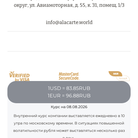
ПРЕДЛОЖЕНИЯ
округ, ул. Авиамоторная, д. 55, к. 31, помещ. 1/3
Подробнее
info@alacarte.world
05 июля 2024
THE ST. REGIS MALDIVES VOMMULI RESORT:
НОВОГОДНИЕ ДАТЫ СО СКИДКОЙ 25%
Подробнее
26 июня 2024
1USD = 83.85RUB
1EUR = 96.88RUB
SIX SENSES HOTELS RESORTS SPAS: ОАЗИС
КОМФОРТА, ЗДОРОВЬЯ И ГАРМОНИЧНОГО
Курс на 08.08.2026
ОТДЫХА
Внутренний курс компании выставляется ежедневно в 10
Подробнее
утра по московскому времени. В ситуациях повышенной
волатильности рубля может выставляться несколько раз
в день.