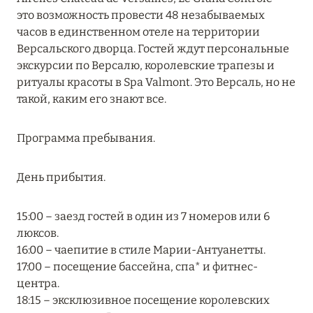
MARCH GRAND ESCAPE: ПРЕДЛОЖЕНИЕ ОТ Á
это возможность провести 48 незабываемых
LA CARTE PREMIUM ПО ОТЕЛЮ WALDORF
часов в единственном отеле на территории
ASTORIA MALDIVES ITHAAFUSHI, МАЛЬДИВЫ
Версальского дворца. Гостей ждут персональные
экскурсии по Версалю, королевские трапезы и
Подробнее
ритуалы красоты в Spa Valmont. Это Версаль, но не
такой, каким его знают все.
12 ноября 2025
Программа пребывания.
MANDARIN ORIENTAL JUMEIRA — SUITE
NOVEMBER
День прибытия.
Подробнее
15:00 – заезд гостей в один из 7 номеров или 6
люксов.
13 мая 2025
16:00 – чаепитие в стиле Марии-Антуанетты.
ЗАБРОНИРУЙТЕ FOUR SEASONS RESORT
17:00 – посещение бассейна, спа* и фитнес-
DUBAI AT JUMEIRAH BEACH ПО ЛУЧШИМ
центра.
ЦЕНАМ
18:15 – эксклюзивное посещение королевских