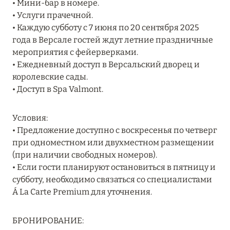
• Мини-бар в номере.
27 сентября 2024
• Услуги прачечной.
HÔTEL BARRIÈRE LES NEIGES
• Каждую субботу с 7 июня по 20 сентября 2025
года в Версале гостей ждут летние праздничные
Подробнее
мероприятия с фейерверками.
• Ежедневный доступ в Версальский дворец и
королевские сады.
27 сентября 2024
• Доступ в Spa Valmont.
RIXOS PREMIUM SAADIYAT ISLAND ABU DHABI:
КОНЦЕПЦИЯ «ВСЁ ВКЛЮЧЕНО – ВСЁ
Условия:
ЭКСКЛЮЗИВНО»
• Предложение доступно с воскресенья по четверг
Подробнее
при одноместном или двухместном размещении
(при наличии свободных номеров).
• Если гости планируют остановиться в пятницу и
20 августа 2024
субботу, необходимо связаться со специалистами
Á La Carte Premium для уточнения.
ВЫГОДНАЯ АРИФМЕТИКА ОТ ULTIMA GSTAAD
И ULTIMA COURCHEVEL
БРОНИРОВАНИЕ:
Подробнее