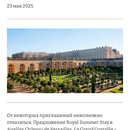
Подробнее
23 мая 2025
18 мая 2026
THE ST. REGIS MALDIVES VOMMULI:
МАНИФЕСТ ЭСТЕТИКИ В САМОМ СЕРДЦЕ
ОКЕАНА
Подробнее
27 апреля 2026
ПОЛНАЯ ПЕРЕЗАГРУЗКА: JUMEIRAH BALI,
ПРЯМОЙ ПЕРЕЛЁТ
Подробнее
От некоторых приглашений невозможно
отказаться. Предложение Royal Summer Stay в
20 марта 2026
Airelles Château de Versailles, Le Grand Contrôle –