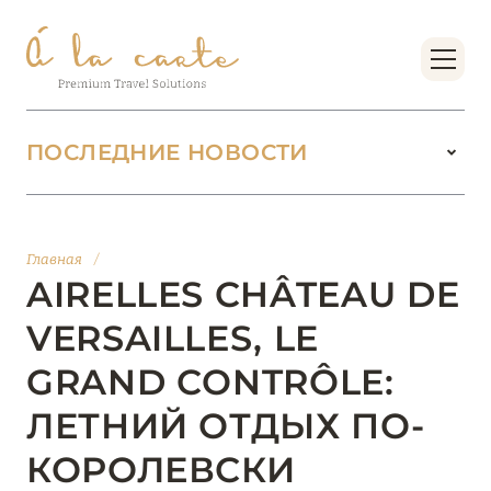
ПОСЛЕДНИЕ НОВОСТИ
18 июня 2026
БУТИК-КУРОРТЫ МАЛЬДИВСКИХ ОСТРОВОВ
Главная
/
ОТ VERSA COLLECTION
AIRELLES CHÂTEAU DE
Подробнее
VERSAILLES, LE
GRAND CONTRÔLE:
01 июня 2026
ЛЕТНИЙ ОТДЫХ ПО-
JUMEIRAH OLHAHALI ISLAND MALDIVES: ВАШ
ОАЗИС ТЕПЛА И ИЗЫСКАННОСТИ
КОРОЛЕВСКИ