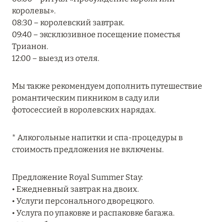
королевы».
RIXOS PREMIUM SAADIYAT ISLAND ABU DHABI:
08:30 – королевский завтрак.
КОНЦЕПЦИЯ «ВСЁ ВКЛЮЧЕНО – ВСЁ
09:40 – эксклюзивное посещение поместья
ЭКСКЛЮЗИВНО»
Трианон.
Подробнее
12:00 – выезд из отеля.
Мы также рекомендуем дополнить путешествие
27 сентября 2024
романтическим пикником в саду или
HÔTEL BARRIÈRE LES NEIGES
фотосессией в королевских нарядах.
Подробнее
* Алкогольные напитки и спа-процедуры в
стоимость предложения не включены.
27 сентября 2024
HÔTEL BARRIÈRE LES NEIGES
Предложение Royal Summer Stay:
• Ежедневный завтрак на двоих.
Подробнее
• Услуги персонального дворецкого.
• Услуга по упаковке и распаковке багажа.