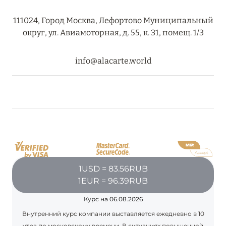
RIXOS PREMIUM SAADIYAT ISLAND ABU DHABI:
111024, Город Москва, Лефортово Муниципальный
КОНЦЕПЦИЯ «ВСЁ ВКЛЮЧЕНО – ВСЁ
округ, ул. Авиамоторная, д. 55, к. 31, помещ. 1/3
ЭКСКЛЮЗИВНО»
Подробнее
info@alacarte.world
27 сентября 2024
HÔTEL BARRIÈRE LES NEIGES
Подробнее
27 сентября 2024
1USD = 83.56RUB
HÔTEL BARRIÈRE LES NEIGES
1EUR = 96.39RUB
Подробнее
Курс на 06.08.2026
Внутренний курс компании выставляется ежедневно в 10
утра по московскому времени. В ситуациях повышенной