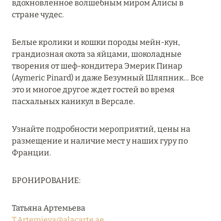
вдохновленное волшебным миром Алисы в
MARCH GRAND ESCAPE: ПРЕДЛОЖЕНИЕ ОТ Á
стране чудес.
LA CARTE PREMIUM ПО ОТЕЛЮ WALDORF
ASTORIA MALDIVES ITHAAFUSHI, МАЛЬДИВЫ
Белые кролики и кошки породы мейн-кун,
Подробнее
грандиозная охота за яйцами, шоколадные
творения от шеф-кондитера Эмерик Пинар
(Aymeric Pinard) и даже Безумный Шляпник… Все
12 ноября 2025
это и многое другое ждет гостей во время
пасхальных каникул в Версале.
MANDARIN ORIENTAL JUMEIRA — SUITE
NOVEMBER
Узнайте подробности мероприятий, цены на
Подробнее
размещение и наличие мест у наших гуру по
Франции.
13 мая 2025
БРОНИРОВАНИЕ:
ЗАБРОНИРУЙТЕ FOUR SEASONS RESORT
DUBAI AT JUMEIRAH BEACH ПО ЛУЧШИМ
Татьяна Артемьева
ЦЕНАМ
T.Artemieva@alacarte.ae