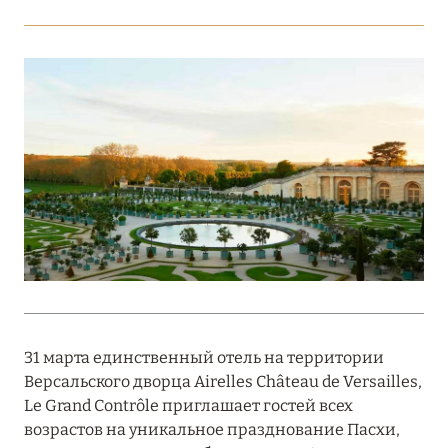
Подробнее
18 мая 2026
THE ST. REGIS MALDIVES VOMMULI:
МАНИФЕСТ ЭСТЕТИКИ В САМОМ СЕРДЦЕ
ОКЕАНА
Подробнее
27 апреля 2026
ПОЛНАЯ ПЕРЕЗАГРУЗКА: JUMEIRAH BALI,
ПРЯМОЙ ПЕРЕЛЁТ
31 марта единственный отель на территории
Подробнее
Версальского дворца Airelles Château de Versailles,
Le Grand Contrôle приглашает гостей всех
возрастов на уникальное празднование Пасхи,
20 марта 2026