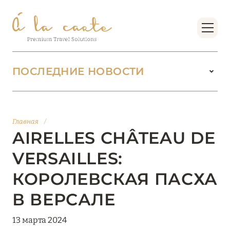
ПОСЛЕДНИЕ НОВОСТИ
18 июня 2026
БУТИК-КУРОРТЫ МАЛЬДИВСКИХ ОСТРОВОВ
Главная
/
ОТ VERSA COLLECTION
AIRELLES CHÂTEAU DE
Подробнее
VERSAILLES:
КОРОЛЕВСКАЯ ПАСХА
01 июня 2026
В ВЕРСАЛЕ
JUMEIRAH OLHAHALI ISLAND MALDIVES: ВАШ
ОАЗИС ТЕПЛА И ИЗЫСКАННОСТИ
13 марта 2024