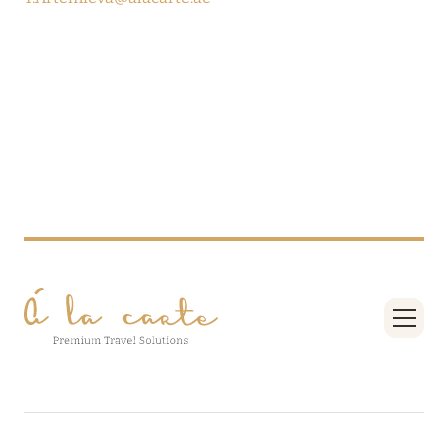
Подробнее
04 апреля 2025
ATLANTIS THE PALM: НОВЫЙ ПАКЕТ
НАПИТКОВ ДЛЯ HB И FB
Подробнее
13 февраля 2025
MANDARIN ORIENTAL JUMEIRA, DUBAI:
СКИДКИ ДО 30 % ОТ СУММЫ КОНТРАКТА НА
РАЗМЕЩЕНИЕ ВЕСНОЙ
Подробнее
11 декабря 2024