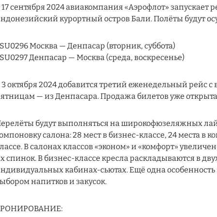
 17 сентября 2024 авиакомпания «Аэрофлот» запускает 
ндонезийский курортный остров Бали. Полёты будут о
 SU0296 Москва — Денпасар (вторник, суббота)
 SU0297 Денпасар — Москва (среда, воскресенье)
 3 октября 2024 добавится третий еженедельный рейс с 
ятницам — из Денпасара. Продажа билетов уже открыта
ерелёты будут выполняться на широкофюзеляжных лай
омпоновку салона: 28 мест в бизнес-классе, 24 места в 
лассе. В салонах классов «эконом» и «комфорт» увеличе
х спинок. В бизнес-классе кресла раскладываются в дв
ндивидуальных кабинах-сьютах. Ещё одна особенность 
ыбором напитков и закусок.
БРОНИРОВАНИЕ: