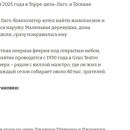
 2025 года в Торре-дель-Лаго, в Тоскане.
-Лаго. Композитор хотел найти живописное и
ься наружу. Маленькая деревушка, дома
коли, сразу понравилась ему.
летняя оперная феерия под открытым небом,
ие проводится с 1930 года в Gran Teatro
зера – рядом с виллой маэстро, где он жил и
каждый сезон собирает около 40 тыс. зрителей.
тановки:
мме арии из опер Джакомо Пуччини и Джузеппе