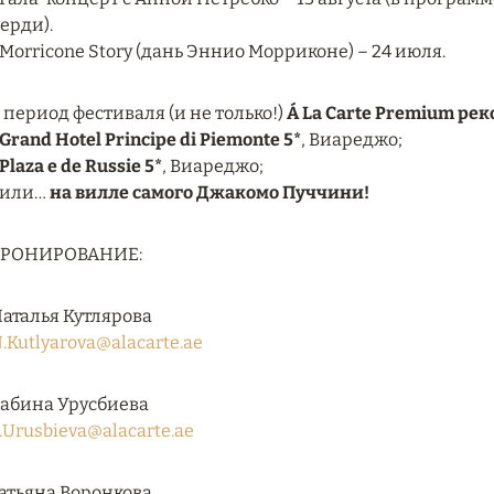
ерди).
 Morricone Story (дань Эннио Морриконе) – 24 июля.
 период фестиваля (и не только!)
Á La Carte Premium ре
Grand Hotel Principe di Piemonte 5*
, Виареджо;
Plaza e de Russie 5*
, Виареджо;
 или…
на вилле самого Джакомо Пуччини!
БРОНИРОВАНИЕ:
аталья Кутлярова
.Kutlyarova@alacarte.ae
абина Урусбиева
.Urusbieva@alacarte.ae
атьяна Воронкова