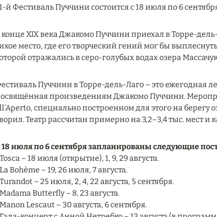
1-й Фестиваль Пуччини состоится с 18 июля по 6 сентября
 конце XIX века Джакомо Пуччини приехал в Торре-дель
ихое место, где его творческий гений мог бы выплеснут
оторой отражались в серо-голубых водах озера Массачук
естиваль Пуччини в Торре-дель-Лаго – это ежегодная 
освящённая произведениям Джакомо Пуччини. Мероприят
ll’Aperto, специально построенном для этого на берегу о
ворил. Театр рассчитан примерно на 3,2–3,4 тыс. мест и 
 18 июля по 6 сентября запланированы следующие пос
 Tosca – 18 июля (открытие), 1, 9, 29 августа.
 La Bohème – 19, 26 июля, 7 августа.
 Turandot – 25 июля, 2, 4, 22 августа, 5 сентября.
 Madama Butterfly – 8, 23 августа.
 Manon Lescaut – 30 августа, 6 сентября.
 Гала-концерт с Анной Нетребко – 13 августа (в програ