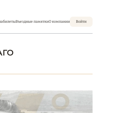
иабилеты
Въездные памятки
О компании
Войти
АГО