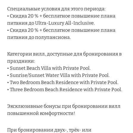
Подробнее
Специальные условия для этого периода:
• Скидка 20 % + бесплатное повышение плана
питания до Ultra-Luxury All-Inclusive.
04 апреля 2025
• Скидка 20 % + бесплатное повышение плана
ATLANTIS THE PALM: НОВЫЙ ПАКЕТ
питания до полупансиона.
НАПИТКОВ ДЛЯ HB И FB
Подробнее
Категории вилл, доступные для бронирования в
праздники:
• Sunset Beach Villa with Private Pool.
13 февраля 2025
• Sunrise/Sunset Water Villa with Private Pool.
• Two Bedroom Beach Residence with Private Pool.
MANDARIN ORIENTAL JUMEIRA, DUBAI:
• Three Bedroom Beach Residence with Private Pool.
СКИДКИ ДО 30 % ОТ СУММЫ КОНТРАКТА НА
РАЗМЕЩЕНИЕ ВЕСНОЙ
Эксклюзивные бонусы при бронировании вилл
Подробнее
повышенной комфортности!
При бронировании двух-, трёх- или
11 декабря 2024