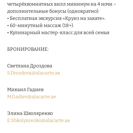
четырёхкомнатных вилл минимум на 4 ночи –
RIXOS PREMIUM SAADIYAT ISLAND ABU DHABI:
дополнительные бонусы (однократно):
КОНЦЕПЦИЯ «ВСЁ ВКЛЮЧЕНО – ВСЁ
• Бесплатная экскурсия «Круиз на закате».
ЭКСКЛЮЗИВНО»
• 60-минутный массаж (18+).
Подробнее
• Кулинарный мастер-класс для всей семьи
БРОНИРОВАНИЕ:
27 сентября 2024
HÔTEL BARRIÈRE LES NEIGES
Светлана Дроздова
S.Drozdova@alacarte.ae
Подробнее
Микаил Гадиев
27 сентября 2024
M.Gadiev@alacarte.ae
HÔTEL BARRIÈRE LES NEIGES
Элина Школяренко
Подробнее
E.Shkolyarenko@alacarte.ae