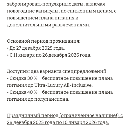
забронировать популярные даты, включая
MARCH GRAND ESCAPE: ПРЕДЛОЖЕНИЕ ОТ Á
новогодние каникулы, по сниженным ценам, с
LA CARTE PREMIUM ПО ОТЕЛЮ WALDORF
повышением плана питания и
ASTORIA MALDIVES ITHAAFUSHI, МАЛЬДИВЫ
дополнительными развлечениями.
Подробнее
Основной период проживания:
• До 27 декабря 2025 года.
12 ноября 2025
• С 11 января по 26 декабря 2026 года.
MANDARIN ORIENTAL JUMEIRA — SUITE
NOVEMBER
Доступны два варианта спецпредложений:
Подробнее
• Скидка 30 % + бесплатное повышение плана
питания до Ultra-Luxury All-Inclusive.
• Скидка 40 % + бесплатное повышение плана
13 мая 2025
питания до полупансиона.
ЗАБРОНИРУЙТЕ FOUR SEASONS RESORT
Праздничный период (ограниченное наличие!): с
DUBAI AT JUMEIRAH BEACH ПО ЛУЧШИМ
28 декабря 2025 года по 10 января 2026 года.
ЦЕНАМ