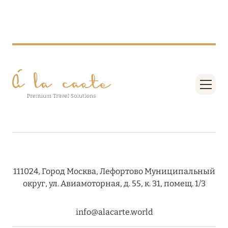
27 сентября 2024
HÔTEL BARRIÈRE LES NEIGES
Подробнее
27 сентября 2024
RIXOS PREMIUM SAADIYAT ISLAND ABU DHABI:
КОНЦЕПЦИЯ «ВСЁ ВКЛЮЧЕНО – ВСЁ
ЭКСКЛЮЗИВНО»
Подробнее
111024, Город Москва, Лефортово Муниципальный
20 августа 2024
округ, ул. Авиамоторная, д. 55, к. 31, помещ. 1/3
ВЫГОДНАЯ АРИФМЕТИКА ОТ ULTIMA GSTAAD
И ULTIMA COURCHEVEL
info@alacarte.world
Подробнее