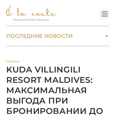
ПОСЛЕДНИЕ НОВОСТИ
18 июня 2026
БУТИК-КУРОРТЫ МАЛЬДИВСКИХ ОСТРОВОВ
Главная
/
ОТ VERSA COLLECTION
KUDA VILLINGILI
Подробнее
RESORT MALDIVES:
МАКСИМАЛЬНАЯ
01 июня 2026
ВЫГОДА ПРИ
JUMEIRAH OLHAHALI ISLAND MALDIVES: ВАШ
ОАЗИС ТЕПЛА И ИЗЫСКАННОСТИ
БРОНИРОВАНИИ ДО