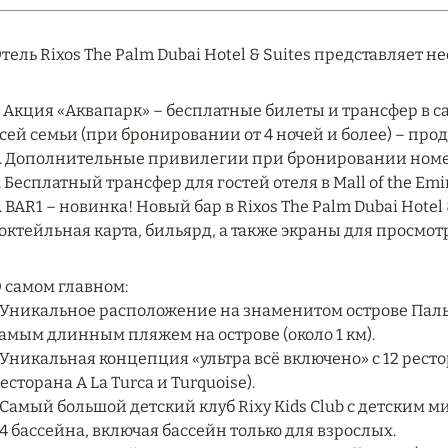
тель Rixos The Palm Dubai Hotel & Suites представляет н
. Акция «Аквапарк» – бесплатные билеты и трансфер в 
сей семьи (при бронировании от 4 ночей и более) – прод
. Дополнительные привилегии при бронировании номеро
. Бесплатный трансфер для гостей отеля в Mall of the Emira
. BAR1 – новинка! Новый бар в Rixos The Palm Dubai Hote
октейльная карта, бильярд, а также экраны для просмо
 самом главном:
 Уникальное расположение на знаменитом острове Па
амым длинным пляжем на острове (около 1 км).
 Уникальная концепция «ультра всё включено» с 12 рес
есторана A La Turca и Turquoise).
 Самый большой детский клуб Rixy Kids Club с детским 
 4 бассейна, включая бассейн только для взрослых.