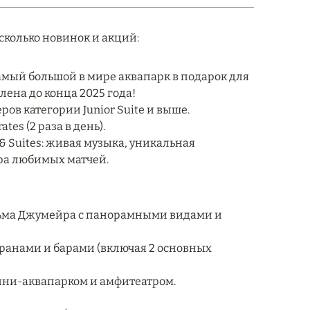
есколько новинок и акций:
самый большой в мире аквапарк в подарок для
лена до конца 2025 года!
в категории Junior Suite и выше.
tes (2 раза в день).
l & Suites: живая музыка, уникальная
тра любимых матчей.
льма Джумейра с панорамными видами и
торанами и барами (включая 2 основных
мини-аквапарком и амфитеатром.