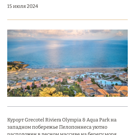
Подробнее
15 июля 2024
18 мая 2026
THE ST. REGIS MALDIVES VOMMULI:
МАНИФЕСТ ЭСТЕТИКИ В САМОМ СЕРДЦЕ
ОКЕАНА
Подробнее
27 апреля 2026
ПОЛНАЯ ПЕРЕЗАГРУЗКА: JUMEIRAH BALI,
ПРЯМОЙ ПЕРЕЛЁТ
Подробнее
Курорт Grecotel Riviera Olympia & Aqua Park на
западном побережье Пелопоннеса уютно
20 марта 2026
расположен в лесном массиве на берегу моря.