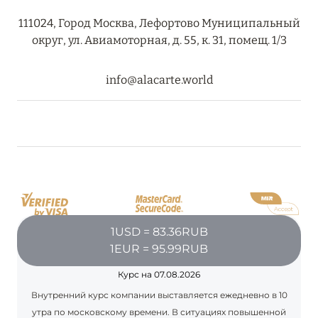
27 сентября 2024
111024, Город Москва, Лефортово Муниципальный
HÔTEL BARRIÈRE LES NEIGES
округ, ул. Авиамоторная, д. 55, к. 31, помещ. 1/3
Подробнее
info@alacarte.world
27 сентября 2024
RIXOS PREMIUM SAADIYAT ISLAND ABU DHABI:
КОНЦЕПЦИЯ «ВСЁ ВКЛЮЧЕНО – ВСЁ
ЭКСКЛЮЗИВНО»
Подробнее
1USD = 83.36RUB
20 августа 2024
1EUR = 95.99RUB
ВЫГОДНАЯ АРИФМЕТИКА ОТ ULTIMA GSTAAD
Курс на 07.08.2026
И ULTIMA COURCHEVEL
Внутренний курс компании выставляется ежедневно в 10
утра по московскому времени. В ситуациях повышенной
Подробнее