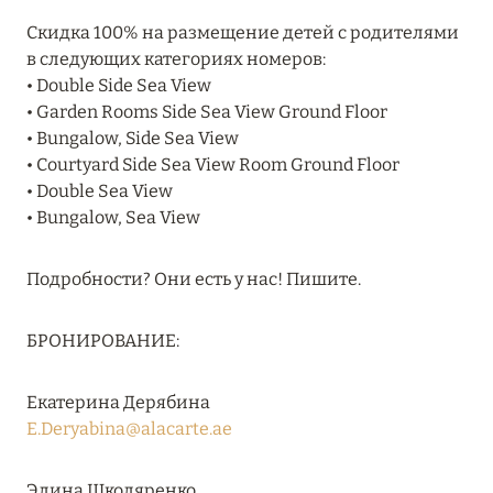
Подробнее
Скидка 100% на размещение детей с родителями
в следующих категориях номеров:
• Double Side Sea View
04 апреля 2025
• Garden Rooms Side Sea View Ground Floor
ATLANTIS THE PALM: НОВЫЙ ПАКЕТ
• Bungalow, Side Sea View
НАПИТКОВ ДЛЯ HB И FB
• Courtyard Side Sea View Room Ground Floor
• Double Sea View
Подробнее
• Bungalow, Sea View
13 февраля 2025
Подробности? Они есть у нас! Пишите.
MANDARIN ORIENTAL JUMEIRA, DUBAI:
СКИДКИ ДО 30 % ОТ СУММЫ КОНТРАКТА НА
БРОНИРОВАНИЕ:
РАЗМЕЩЕНИЕ ВЕСНОЙ
Екатерина Дерябина
Подробнее
E.Deryabina@alacarte.ae
11 декабря 2024
Элина Школяренко