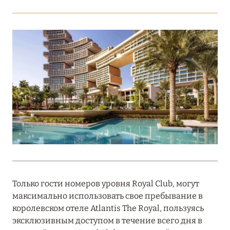
Подробнее
18 мая 2026
THE ST. REGIS MALDIVES VOMMULI:
МАНИФЕСТ ЭСТЕТИКИ В САМОМ СЕРДЦЕ
ОКЕАНА
Подробнее
27 апреля 2026
ПОЛНАЯ ПЕРЕЗАГРУЗКА: JUMEIRAH BALI,
ПРЯМОЙ ПЕРЕЛЁТ
Только гости номеров уровня Royal Club, могут
Подробнее
максимально использовать свое пребывание в
королевском отеле Atlantis The Royal, пользуясь
эксклюзивным доступом в течение всего дня в
20 марта 2026