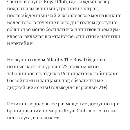
частный лаунж Royal Club, где каждый вечер
MARCH GRAND ESCAPE: ПРЕДЛОЖЕНИЕ ОТ Á
подают изысканный утренний завтрак,
LA CARTE PREMIUM ПО ОТЕЛЮ WALDORF
послеобеденный чай и королевское меню канапе.
ASTORIA MALDIVES ITHAAFUSHI, МАЛЬДИВЫ
Более того, в течение всего дня гостям доступно
обширное меню бесплатных напитков премиум-
Подробнее
класса, включая шампанское, спиртные напитки
и коктейли.
12 ноября 2025
Нескучно гостям Atlantis The Royal будет и в
MANDARIN ORIENTAL JUMEIRA — SUITE
ночные часы: на уровне 22 этажа можно
NOVEMBER
забронировать отдых в 15 приватных кабинках с
Подробнее
бассейнами и танцами под обязательные
диджейские сеты (только для взрослых 21+).
13 мая 2025
Истинно королевское размещение доступно при
ЗАБРОНИРУЙТЕ FOUR SEASONS RESORT
бронировании номеров Royal Club, люксов или
DUBAI AT JUMEIRAH BEACH ПО ЛУЧШИМ
пентхауса, и включает:
ЦЕНАМ