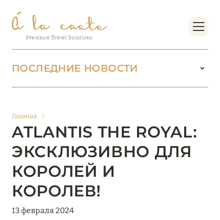
ПОСЛЕДНИЕ НОВОСТИ
18 июня 2026
БУТИК-КУРОРТЫ МАЛЬДИВСКИХ ОСТРОВОВ
Главная
/
ОТ VERSA COLLECTION
ATLANTIS THE ROYAL:
Подробнее
ЭКСКЛЮЗИВНО ДЛЯ
КОРОЛЕЙ И
01 июня 2026
КОРОЛЕВ!
JUMEIRAH OLHAHALI ISLAND MALDIVES: ВАШ
ОАЗИС ТЕПЛА И ИЗЫСКАННОСТИ
13 февраля 2024