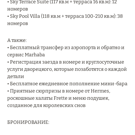
• Sky Terrace Suite (117 кв.м + терраса 16 кв.м): 12
RIXOS PREMIUM SAADIYAT ISLAND ABU DHABI:
номеров
КОНЦЕПЦИЯ «ВСЁ ВКЛЮЧЕНО – ВСЁ
• Sky Pool Villa (118 кв.м + терраса 100-210 кв.м): 38
ЭКСКЛЮЗИВНО»
номеров
Подробнее
А также:
• Бесплатный трансфер из аэропорта и обратно и
27 сентября 2024
сервис Marhaba
• Регистрация заезда в номере и круглосуточные
HÔTEL BARRIÈRE LES NEIGES
услуги дворецкого, которые позаботятся о каждой
Подробнее
детали
• Бесплатное ежедневное пополнение мини-бара
• Приятные сюрпризы в номере от Hermes,
27 сентября 2024
роскошные халаты Frette и меню подушек,
созданное для королевских снов
HÔTEL BARRIÈRE LES NEIGES
Подробнее
БРОНИРОВАНИЕ: