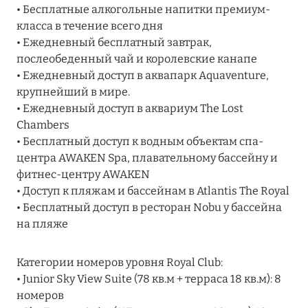
Подробнее
• Бесплатные алкогольные напитки премиум-
класса в течение всего дня
• Ежедневный бесплатный завтрак,
04 апреля 2025
послеобеденный чай и королевские канапе
• Ежедневный доступ в аквапарк Aquaventure,
ATLANTIS THE PALM: НОВЫЙ ПАКЕТ
крупнейший в мире.
НАПИТКОВ ДЛЯ HB И FB
• Ежедневный доступ в аквариум The Lost
Подробнее
Chambers
• Бесплатный доступ к водным объектам спа-
центра AWAKEN Spa, плавательному бассейну и
13 февраля 2025
фитнес-центру AWAKEN
• Доступ к пляжам и бассейнам в Atlantis The Royal
MANDARIN ORIENTAL JUMEIRA, DUBAI:
• Бесплатный доступ в ресторан Nobu у бассейна
СКИДКИ ДО 30 % ОТ СУММЫ КОНТРАКТА НА
на пляже
РАЗМЕЩЕНИЕ ВЕСНОЙ
Подробнее
Категории номеров уровня Royal Club:
• Junior Sky View Suite (78 кв.м + терраса 18 кв.м): 8
номеров
11 декабря 2024