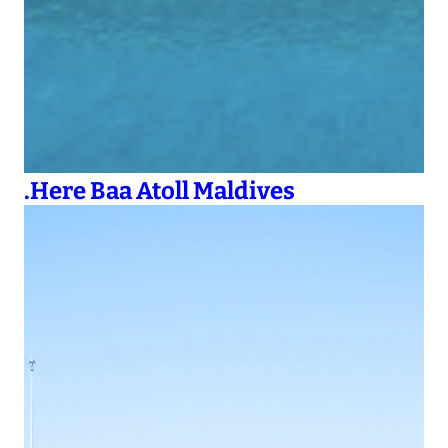
.Here Baa Atoll Maldives