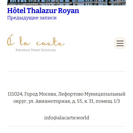
Hôtel Thalazur Royan
Навигация
Предыдущие записи
по
записям
111024, Город Москва, Лефортово Муниципальный
округ, ул. Авиамоторная, д. 55, к. 31, помещ. 1/3
info@alacarte.world