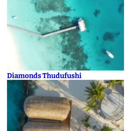
Diamonds Thudufushi