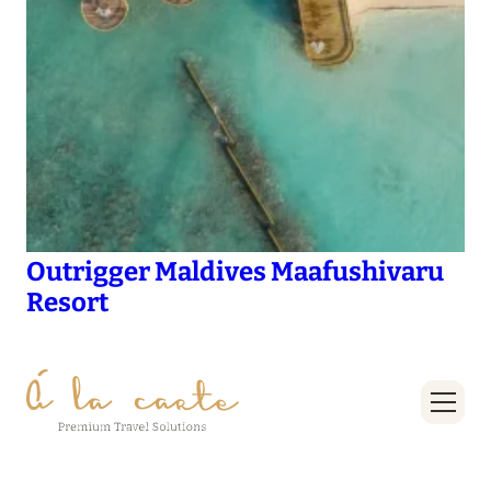
Outrigger Maldives Maafushivaru
Resort