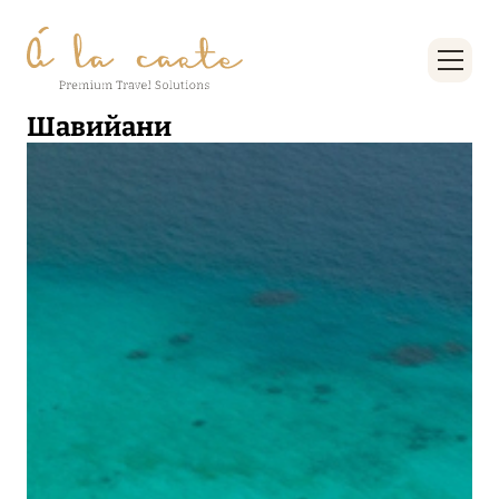
Шавийани