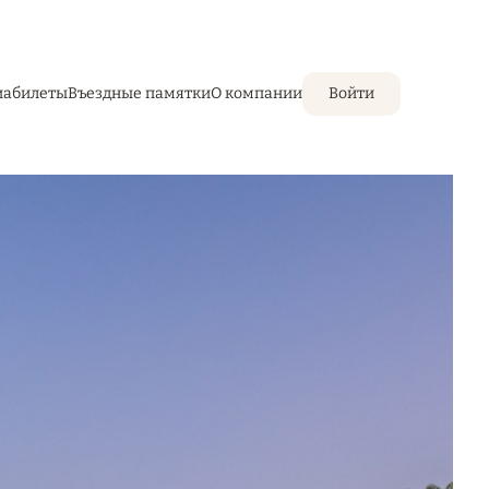
иабилеты
Въездные памятки
О компании
Войти