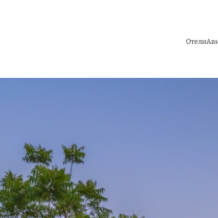
Отели
Ав