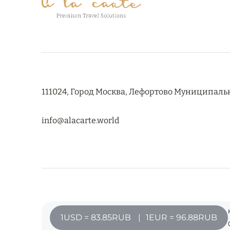
111024, Город Москва, Лефортово Муниципальный
info@alacarte.world
1USD = 83.85RUB
1EUR = 96.88RUB